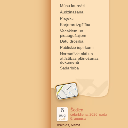
Mūsu laureāti
Audzināšana
Projekti
Karjeras izglītība
Vecākiem un
pieaugušajiem
Datu drošība
Publiskie iepirkumi
Normatīvie akti un
attīstības plānošanas
dokumenti
Sadarbība
6
Šodien
ceturtdiena, 2026. gada
aug
6. augusts
2026
Askolds, Aisma