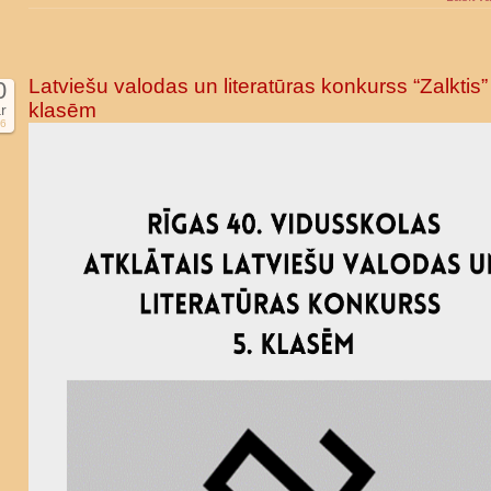
Latviešu valodas un literatūras konkurss “Zalktis”
0
klasēm
r
6