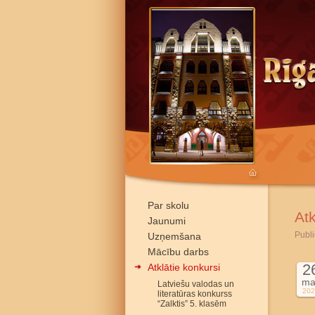
Par skolu
Atk
Jaunumi
Publi
Uzņemšana
Mācību darbs
2
Atklātie konkursi
ma
Latviešu valodas un
202
literatūras konkurss
“Zalktis” 5. klasēm