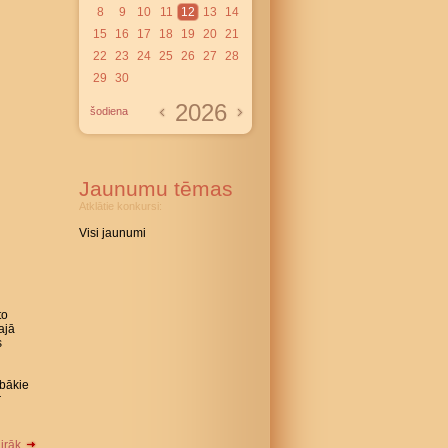
8
9
10
11
12
13
14
15
16
17
18
19
20
21
22
23
24
25
26
27
28
29
30
2026
šodiena
Jaunumu tēmas
Atklātie konkursi:
Visi jaunumi
to
ajā
s
abākie
r
airāk