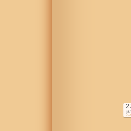
2
ja
202