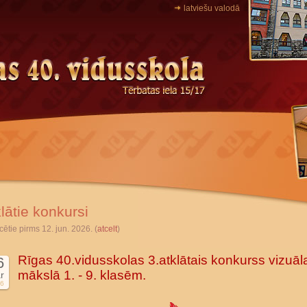
latviešu valodā
lātie konkursi
cētie pirms 12. jun. 2026. (
atcelt
)
Rīgas 40.vidusskolas 3.atklātais konkurss vizuāl
6
mākslā 1. - 9. klasēm.
r
6