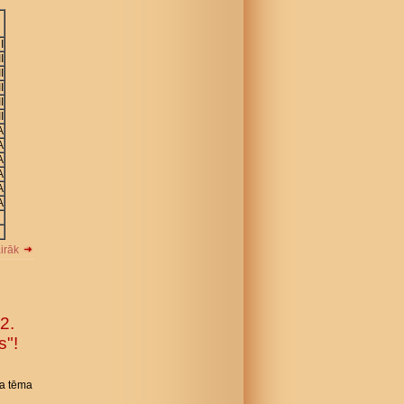
I
II
II
II
II
II
A
A
A
A
A
A
airāk
2.
s"!
sa tēma