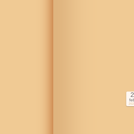
2
fe
202