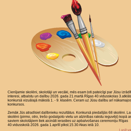
Cienījamie skolēni, skolotāji un vecāki, mēs esam ļoti pateicīgi par Jūsu izrādī
interesi, atbalstu un dalību 2026. gada 21.martā Rīgas 40.vidusskolas 3.atklāt
konkursā vizuālajā mākslā 1. - 9. klasēm. Ceram uz Jūsu dalību arī nākamajo
konkursos.
Zemāk Jūs atradīsiet dalībnieku rezultātus. Konkursā piedalījās 68 skolēni. L
skolēni (pirmo, otro, trešo godalgoto vietu un atzinības rakstu ieguvēji) kopā a
saviem skolotājiem tiek aicināti ierasties uz apbalvošanas ceremoniju Rīgas
40.vidusskolā 2026. gada 1.aprīlī plkst.15.30 Akas ielā 10.
Lasīt v