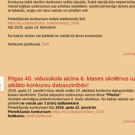
Konkursa laikā skolēni darbosies sešās stacijās. Katrā stacijā būs nepiecieš
risināt loģikas uzdevumus par pilsētas objektiem, saistot personīgo dzīves pie
ar latviešu, angļu vai vācu valodu un pilsētas vidi.
Pieteikšanās konkursam notiek elektroniski šeit:
https://ej.uz/pilsetnieka_kaleidoskops_2026
līdz 2026. gada 19. februārim.
No katras skolas var pieteikt ne vairāk kā divas komandas.
Nolikums pielikumā:
Šeit!
Lasīt v
Rīgas 40. vidusskola aicina 6. klases skolēnus u
atklāto konkursu dabaszinībās!
n
6
2026. gada 31. janvārī mūsu skolā notiks 10. atklātais konkurss dabaszinībās 
klases skolēniem. Darbā iekļautos uzdevumus vienos tēma
“Pilsēta”
.
Aicinām skolotājus pieteikt konkursam 6. klašu skolēnus. No katras skolas var
pieteikt
ne vairāk par 3 (trim) dalībniekiem
.
Pieteikšanās konkursam līdz
2026. gada 22. janvārim
.
Pieteikšanās konkursam:
https://ej.uz/dabaszinības_2026
Nolikums:
skatīt pielikumā
Lasīt v