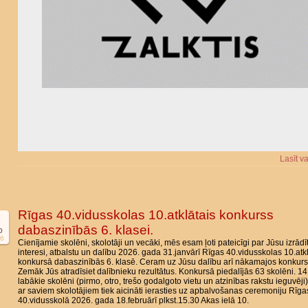
Lasīt v
Rīgas 40.vidusskolas 10.atklātais konkurss
dabaszinībās 6. klasei.
b
6
Cienījamie skolēni, skolotāji un vecāki, mēs esam ļoti pateicīgi par Jūsu izrādī
interesi, atbalstu un dalību 2026. gada 31.janvārī Rīgas 40.vidusskolas 10.atk
konkursā dabaszinībās 6. klasē. Ceram uz Jūsu dalību arī nākamajos konkurs
Zemāk Jūs atradīsiet dalībnieku rezultātus. Konkursā piedalījās 63 skolēni. 14
labākie skolēni (pirmo, otro, trešo godalgoto vietu un atzinības rakstu ieguvēji
ar saviem skolotājiem tiek aicināti ierasties uz apbalvošanas ceremoniju Rīga
40.vidusskolā 2026. gada 18.februārī plkst.15.30 Akas ielā 10.