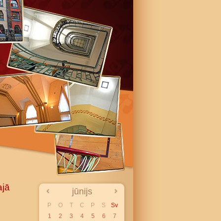
ajā
jūnijs
P
O
T
C
P
S
Sv
1
2
3
4
5
6
7