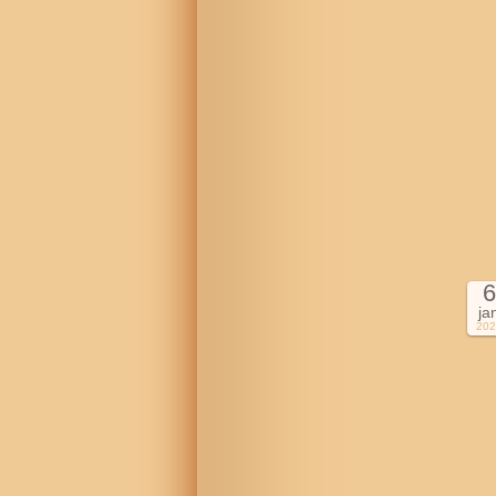
6
ja
202