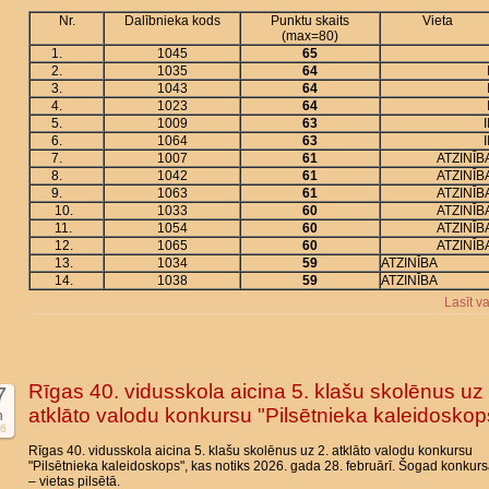
Nr.
Dalībnieka kods
Punktu skaits
Vieta
(max=80)
1.
1045
65
2.
1035
64
3.
1043
64
4.
1023
64
5.
1009
63
I
6.
1064
63
I
7.
1007
61
ATZINĪB
8.
1042
61
ATZINĪB
9.
1063
61
ATZINĪB
10.
1033
60
ATZINĪB
11.
1054
60
ATZINĪB
12.
1065
60
ATZINĪB
13.
1034
59
ATZINĪBA
14.
1038
59
ATZINĪBA
Lasīt v
Rīgas 40. vidusskola aicina 5. klašu skolēnus uz 
7
atklāto valodu konkursu "Pilsētnieka kaleidoskop
n
6
Rīgas 40. vidusskola aicina 5. klašu skolēnus uz 2. atklāto valodu konkursu
"Pilsētnieka kaleidoskops", kas notiks 2026. gada 28. februārī. Šogad konkur
– vietas pilsētā.