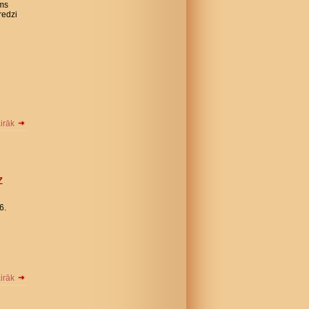
ams
redzi
airāk
z
6.
airāk