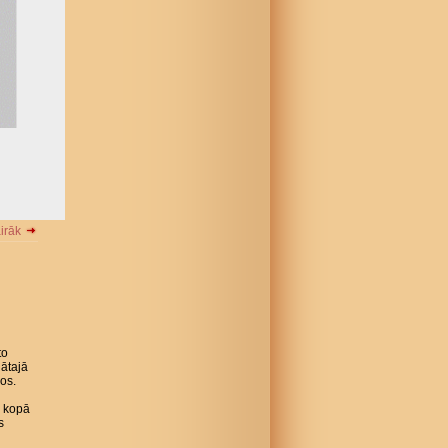
airāk
to
lātajā
os.
) kopā
s