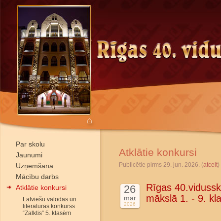
Par skolu
Atklātie konkursi
Jaunumi
Publicētie pirms 29. jun. 2026. (
atcelt
)
Uzņemšana
Mācību darbs
Rīgas 40.vidussko
26
Atklātie konkursi
mākslā 1. - 9. k
mar
Latviešu valodas un
2026
literatūras konkurss
“Zalktis” 5. klasēm