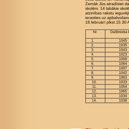
Zemāk Jūs atradīsiet da
skolēni. 14 labākie skol
atzinības rakstu ieguvēji
ierasties uz apbalvoša
18.februārī plkst.15.30 
Nr.
Dalībnieka
1.
1045
2.
1035
3.
1043
4.
1023
5.
1009
6.
1064
7.
1007
8.
1042
9.
1063
10.
1033
11.
1054
12.
1065
13.
1034
14.
1038