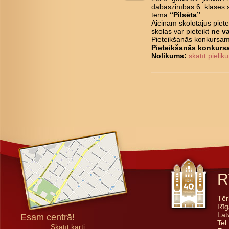
dabaszinībās 6. klases
tēma
“Pilsēta”
.
Aicinām skolotājus piet
skolas var pieteikt
ne va
Pieteikšanās konkursam
Pieteikšanās konkur
Nolikums:
skatīt pieli
R
Tēr
Rīg
Lat
Esam centrā!
Tel
Skatīt karti...