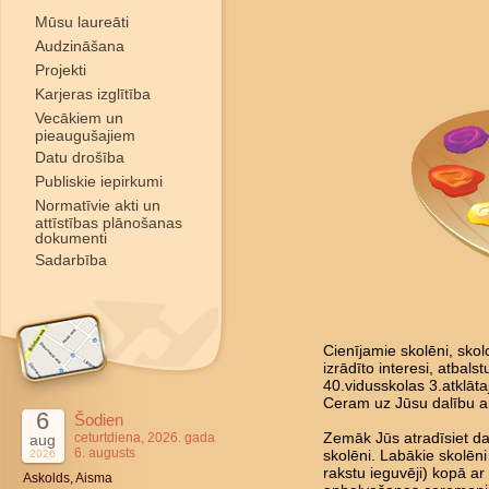
Mūsu laureāti
Audzināšana
Projekti
Karjeras izglītība
Vecākiem un
pieaugušajiem
Datu drošība
Publiskie iepirkumi
Normatīvie akti un
attīstības plānošanas
dokumenti
Sadarbība
Cienījamie skolēni, skol
izrādīto interesi, atbal
40.vidusskolas 3.atklāta
Ceram uz Jūsu dalību a
6
Šodien
ceturtdiena, 2026. gada
Zemāk Jūs atradīsiet da
aug
6. augusts
2026
skolēni. Labākie skolēni
rakstu ieguvēji) kopā ar 
Askolds, Aisma