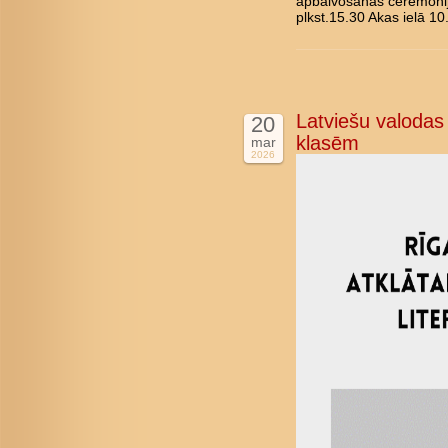
apbalvošanas ceremonij
plkst.15.30 Akas ielā 10
Latviešu valodas 
20
klasēm
mar
2026