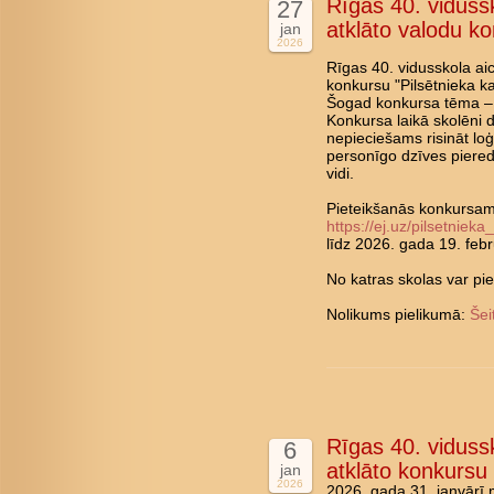
Rīgas 40. vidussk
27
atklāto valodu ko
jan
2026
Rīgas 40. vidusskola aic
konkursu "Pilsētnieka ka
Šogad konkursa tēma – v
Konkursa laikā skolēni d
nepieciešams risināt lo
personīgo dzīves pieredz
vidi.
Pieteikšanās konkursam n
https://ej.uz/pilsetnie
līdz 2026. gada 19. feb
No katras skolas var pi
Nolikums pielikumā:
Šei
Rīgas 40. vidussk
6
atklāto konkursu
jan
2026
2026. gada 31. janvārī 