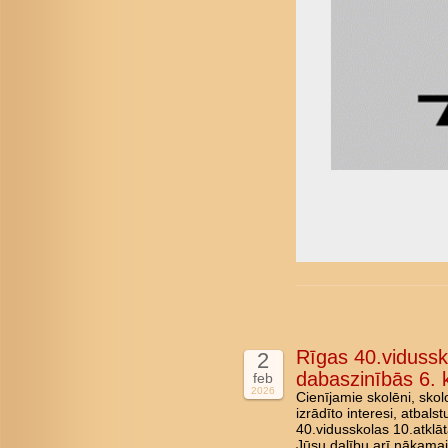
Rīgas 40.vidussk
2
dabaszinībās 6. k
feb
2026
Cienījamie skolēni, skol
izrādīto interesi, atbal
40.vidusskolas 10.atklā
Jūsu dalību arī nākama