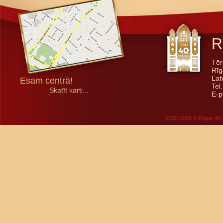
R
Tēr
Rīg
Lat
Esam centrā!
Tel
Skatīt karti...
E-p
2010-2026 © Rīgas 40. 