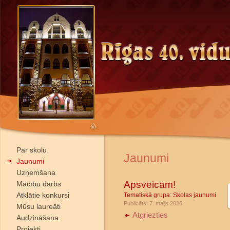
Par skolu
Jaunumi
Jaunumi
Uzņemšana
Apsveicam!
Mācību darbs
Atklātie konkursi
Tematiskā grupa:
Skolas jaunumi
Publicēts: 7. maijs 2026
Mūsu laureāti
Atgriezties
Audzināšana
Projekti