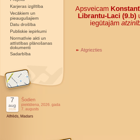
Karjeras izglītība
Apsveicam
Konstant
Vecākiem un
Librantu-Laci (9.b)
pieaugušajiem
iegūtajām
atzin
Datu drošība
Publiskie iepirkumi
Normatīvie akti un
attīstības plānošanas
dokumenti
Atgriezties
Sadarbība
7
Šodien
piektdiena, 2026. gada
aug
7. augusts
2026
Alfrēds, Madars