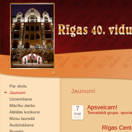
Par skolu
Jaunumi
Jaunumi
Uzņemšana
Mācību darbs
Apsveicam!
7
Atklātie konkursi
Tematiskā grupa:
sport
mar
2020
Mūsu laureāti
Audzināšana
Rīgas Centr
Projekti