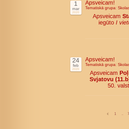
Apsveicam!
1
Tematiskā grupa:
Skola
mar
2020
Apsveicam
St
iegūto
I viet
Apsveicam!
24
Tematiskā grupa:
Skola
feb
2020
Apsveicam
Poļ
Svjatovu (11.b
50. vals
1
..