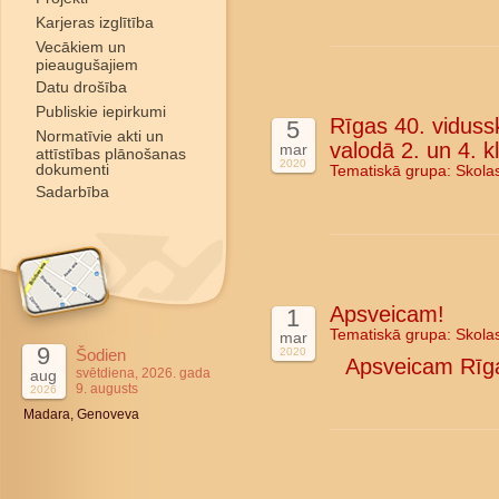
Karjeras izglītība
Vecākiem un
pieaugušajiem
Datu drošība
Publiskie iepirkumi
Rīgas 40. vidussk
5
Normatīvie akti un
valodā 2. un 4. k
mar
attīstības plānošanas
2020
dokumenti
Tematiskā grupa:
Skola
Sadarbība
Apsveicam!
1
Tematiskā grupa:
Skola
mar
9
Šodien
2020
Apsveicam Rīga
svētdiena, 2026. gada
aug
9. augusts
2026
Madara, Genoveva