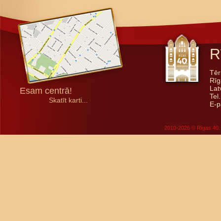
R
Tēr
Rīg
Lat
Esam centrā!
Tel
Skatīt karti...
E-p
2010-2026 © Rīgas 40. 