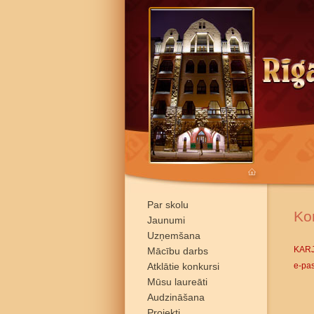
Par skolu
Ko
Jaunumi
Uzņemšana
KAR
Mācību darbs
Atklātie konkursi
e-pas
Mūsu laureāti
Audzināšana
Projekti