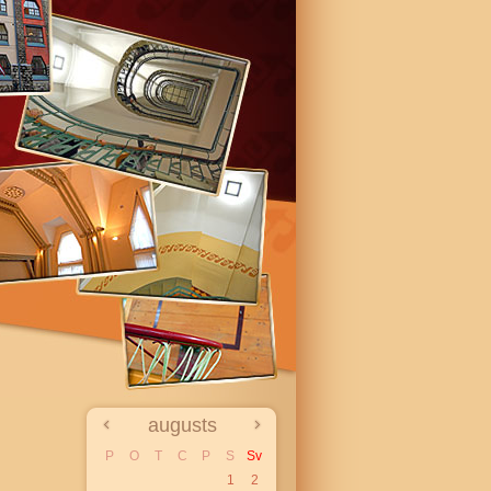
augusts
P
O
T
C
P
S
Sv
1
2