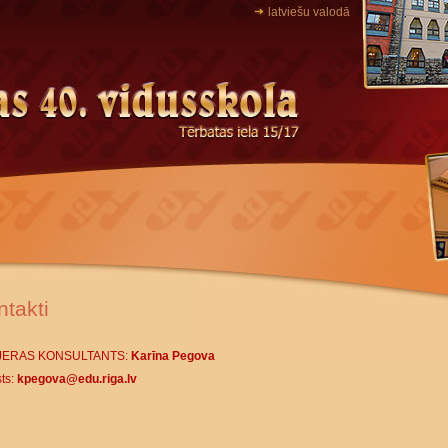
latviešu valodā
ntakti
JERAS KONSULTANTS:
Karīna Pegova
ts:
kpegova@edu.riga.lv