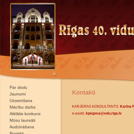
Par skolu
Kontakti
Jaunumi
Uzņemšana
KARJERAS KONSULTANTS:
Karīna 
Mācību darbs
Atklātie konkursi
e-pasts:
kpegova@edu.riga.lv
Mūsu laureāti
Audzināšana
Projekti