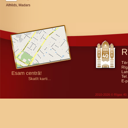
Alfrēds, Madars
R
Tēr
Rīg
Lat
Esam centrā!
Tel
Skatīt karti...
E-p
2010-2026 © Rīgas 40. 