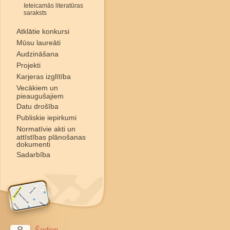
Ieteicamās literatūras
saraksts
Atklātie konkursi
Mūsu laureāti
Audzināšana
Projekti
Karjeras izglītība
Vecākiem un
pieaugušajiem
Datu drošība
Publiskie iepirkumi
Normatīvie akti un
attīstības plānošanas
dokumenti
Sadarbība
Šodien