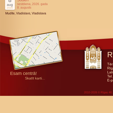
8
sestdiena, 2026. gada
aug
8. augusts
2026
Mudīte, Vladislavs, Vladislava
R
Tēr
Rīg
Lat
Esam centrā!
Tel
Skatīt karti...
E-p
2010-2026 © Rīgas 40. 