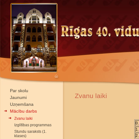
Par skolu
Zvanu laiki
Jaunumi
Uzņemšana
Mācību darbs
Zvanu laiki
0
Izglītības programmas
1
Stundu saraksts (1.
2
klases)