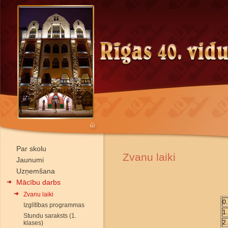
Par skolu
Zvanu laiki
Jaunumi
Uzņemšana
Mācību darbs
Zvanu laiki
0
Izglītības programmas
1
Stundu saraksts (1.
2
klases)