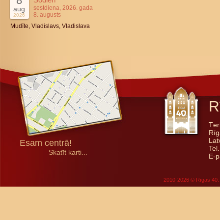
8
sestdiena, 2026. gada
aug
8. augusts
2026
Mudīte, Vladislavs, Vladislava
R
Tēr
Rīg
Lat
Esam centrā!
Tel
Skatīt karti...
E-p
2010-2026 © Rīgas 40. 