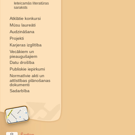
Ieteicamās literatūras
saraksts
Atklātie konkursi
Mūsu laureāti
Audzināšana
Projekti
Karjeras izglītība
Vecākiem un
pieaugušajiem
Datu drošība
Publiskie iepirkumi
Normatīvie akti un
attīstības plānošanas
dokumenti
Sadarbība
Šodien