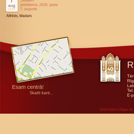
7
piektdiena, 2026. gada
aug
7. augusts
2026
Alfrēds, Madars
R
Tēr
Rīg
Lat
Esam centrā!
Tel
Skatīt karti...
E-p
2010-2026 © Rīgas 40. 