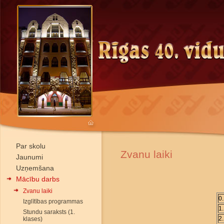
Par skolu
Zvanu laiki
Jaunumi
Uzņemšana
Mācību darbs
Zvanu laiki
0
Izglītības programmas
1
Stundu saraksts (1.
2
klases)