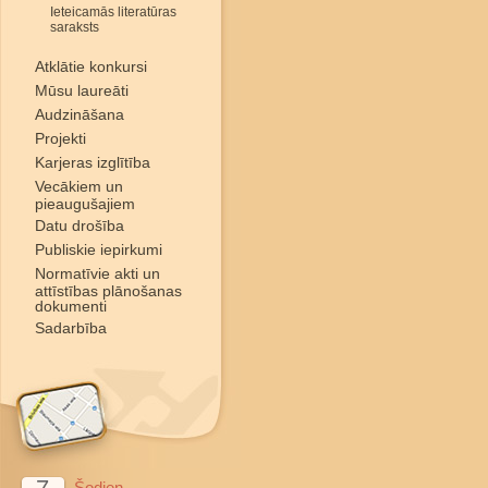
Ieteicamās literatūras
saraksts
Atklātie konkursi
Mūsu laureāti
Audzināšana
Projekti
Karjeras izglītība
Vecākiem un
pieaugušajiem
Datu drošība
Publiskie iepirkumi
Normatīvie akti un
attīstības plānošanas
dokumenti
Sadarbība
Šodien