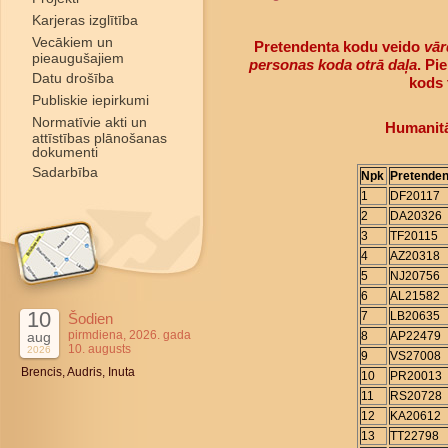
Karjeras izglītība
Vecākiem un
Pretendenta kodu veido
vār
pieaugušajiem
personas koda otrā daļa
. Pi
Datu drošība
kods 
Publiskie iepirkumi
Normatīvie akti un
Humanitā
attīstības plānošanas
dokumenti
Sadarbība
Npk
Pretenden
1
DF20117
2
DA20326
3
TF20115
4
AZ20318
5
NJ20756
6
AL21582
10
7
LB20635
Šodien
pirmdiena, 2026. gada
aug
8
AP22479
10. augusts
2026
9
VS27008
Brencis, Audris, Inuta
10
PR20013
11
RS20728
12
KA20612
13
TT22798