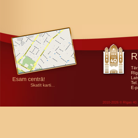
R
Tēr
Rīg
Lat
Esam centrā!
Tel
Skatīt karti...
E-p
2010-2026 © Rīgas 40. 