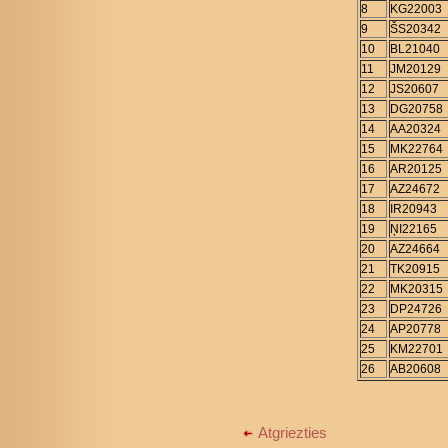
8
KG22003
9
ŠS20342
10
BL21040
11
JM20129
12
JS20607
13
DG20758
14
AA20324
15
MK22764
16
AR20125
17
AZ24672
18
IR20943
19
ŅI22165
20
AZ24664
21
TK20915
22
MK20315
23
DP24726
24
AP20778
25
KM22701
26
AB20608
Atgriezties