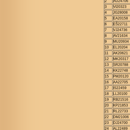
2
AU24706
3
VI20323
4
JG28008
5
EA20158
6
EŠ22711
7
VJ24736
8
AV21634
9
MU20934
10
EL20204
11
AK20621
12
MK20317
13
SR20788
14
KK22748
15
PM20120
16
AA22705
17
IS22459
18
LL20100
19
RB21516
20
KP21853
21
RL22733
22
DM21006
23
DJ24700
24
AL22489