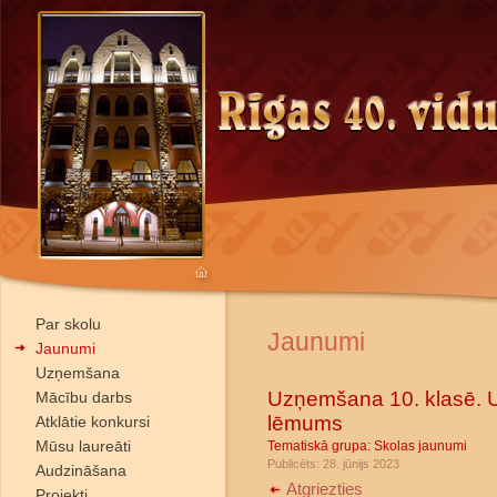
Par skolu
Jaunumi
Jaunumi
Uzņemšana
Uzņemšana 10. klasē. 
Mācību darbs
lēmums
Atklātie konkursi
Mūsu laureāti
Tematiskā grupa:
Skolas jaunumi
Publicēts: 28. jūnijs 2023
Audzināšana
Atgriezties
Projekti