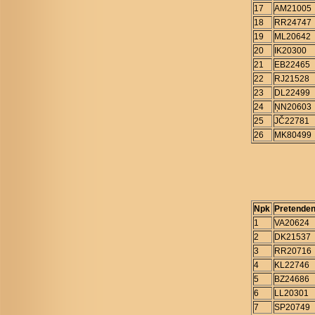
17
AM21005
18
RR24747
19
ML20642
20
IK20300
21
EB22465
22
RJ21528
23
DL22499
24
ŅN20603
25
JČ22781
26
MK80499
Npk
Pretenden
1
VA20624
2
DK21537
3
RR20716
4
KL22746
5
BZ24686
6
LL20301
7
SP20749