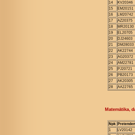
14
KV20346
15
EM20151
16
LM20742
17
AZ20375
18
MR20130
19
EL20705
20
DJ24603
21
DM28033
22
AK22744
23
AG20372
24
AM22781
25
PJ20721
26
PB20173
27
AK20305
28
AA22765
Matemātika, d
Npk
Pretenden
1
LV20142