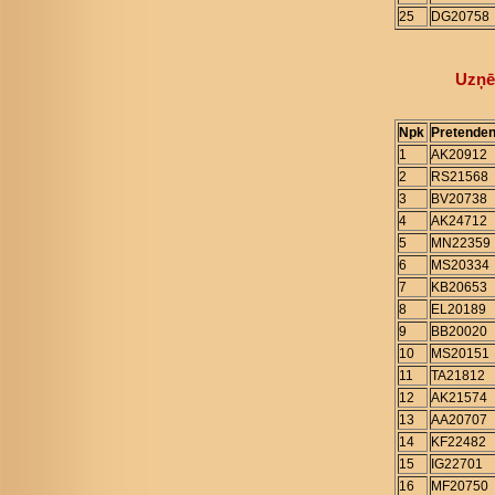
25
DG20758
Uzņē
Npk
Pretenden
1
AK20912
2
RS21568
3
BV20738
4
AK24712
5
MN22359
6
MS20334
7
KB20653
8
EL20189
9
BB20020
10
MS20151
11
TA21812
12
AK21574
13
AA20707
14
KF22482
15
IG22701
16
MF20750