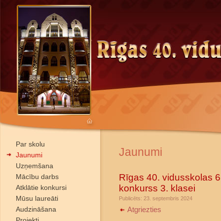
Par skolu
Jaunumi
Jaunumi
Uzņemšana
Rīgas 40. vidusskolas 6
Mācību darbs
konkurss 3. klasei
Atklātie konkursi
Mūsu laureāti
Publicēts: 23. septembris 2024
Audzināšana
Atgriezties
Projekti