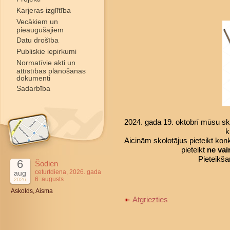
Karjeras izglītība
Vecākiem un
pieaugušajiem
Datu drošība
Publiskie iepirkumi
Normatīvie akti un
attīstības plānošanas
dokumenti
Sadarbība
2024. gada 19. oktobrī mūsu sk
k
Aicinām skolotājus pieteikt ko
pieteikt
ne vai
Pieteikš
6
Šodien
ceturtdiena, 2026. gada
aug
6. augusts
2026
Askolds, Aisma
Atgriezties