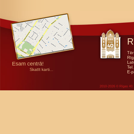
R
Tēr
Rīg
Lat
Esam centrā!
Tel
Skatīt karti...
E-p
2010-2026 © Rīgas 40. 