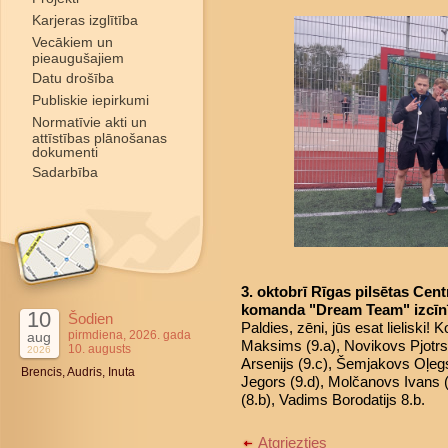
Karjeras izglītība
Vecākiem un
pieaugušajiem
Datu drošība
Publiskie iepirkumi
Normatīvie akti un
attīstības plānošanas
dokumenti
Sadarbība
3. oktobrī Rīgas pilsētas Cent
komanda "Dream Team" izcīnīj
10
Šodien
Paldies, zēni, jūs esat lieliski
pirmdiena, 2026. gada
aug
Maksims (9.a), Novikovs Pjotrs
10. augusts
2026
Arsenijs (9.c), Šemjakovs Oļegs
Brencis, Audris, Inuta
Jegors (9.d), Molčanovs Ivans (
(8.b), Vadims Borodatijs 8.b.
Atgriezties