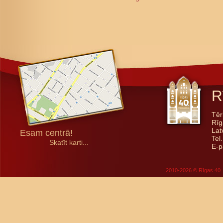
R
Tēr
Rīg
Lat
Esam centrā!
Tel
Skatīt karti...
E-p
2010-2026 © Rīgas 40. 