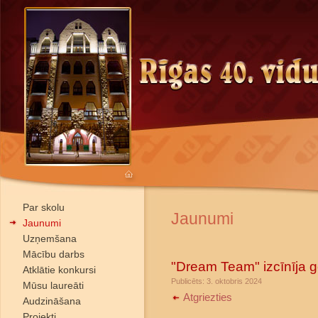
Par skolu
Jaunumi
Jaunumi
Uzņemšana
Mācību darbs
"Dream Team" izcīnīja go
Atklātie konkursi
Publicēts: 3. oktobris 2024
Mūsu laureāti
Atgriezties
Audzināšana
Projekti