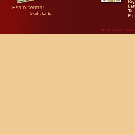
Rīg
Lat
Esam centrā!
Tel
Skatīt karti...
E-p
2010-2026 © Rīgas 40. 