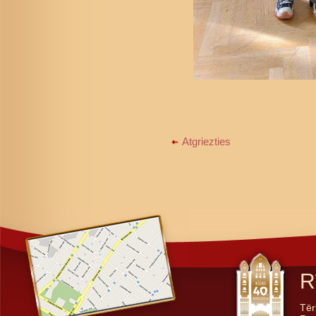
Atgriezties
R
Tēr