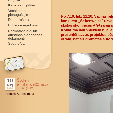
Karjeras izglītība
Vecākiem un
pieaugušajiem
No 7.10. līdz 11.10. Vācijas p
Datu drošība
konkursa „Seitenweise" uzvar
Publiskie iepirkumi
skolas skolnieces
Aleksandra
Konkursa dalībniekiem bija ie
Normatīvie akti un
prezentēt savus projektus pē
attīstības plānošanas
dokumenti
otram, bet arī grāmatas autor
Sadarbība
10
Šodien
pirmdiena, 2026. gada
aug
10. augusts
2026
Brencis, Audris, Inuta