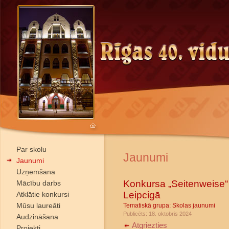
Par skolu
Jaunumi
Jaunumi
Uzņemšana
Konkursa „Seitenweise“ 
Mācību darbs
Leipcigā
Atklātie konkursi
Mūsu laureāti
Tematiskā grupa:
Skolas jaunumi
Publicēts: 18. oktobris 2024
Audzināšana
Atgriezties
Projekti