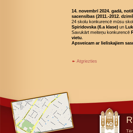
14. novembrī 2024. gadā, noti
sacensības (2011.-2012. dzim
24 skolu konkurencē mūsu skol
Spiridovska (6.a klase)
un
Luk
Savukārt meiteņu konkurencē
vietu
.
Apsveicam ar lieliskajiem sa
Atgriezties
R
Tēr