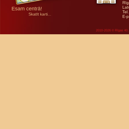
Rīg
Lat
Esam centrā!
Tel
Skatīt karti...
E-p
2010-2026 © Rīgas 40. 