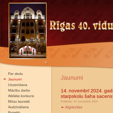
Par skolu
Jaunumi
Jaunumi
Uzņemšana
14. novembrī 2024. gadā
Mācību darbs
starpskolu šaha sacens
Atklātie konkursi
Mūsu laureāti
Publicēts: 14. novembris 2024
Audzināšana
Atgriezties
Projekti