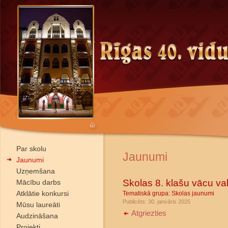
Par skolu
Jaunumi
Jaunumi
Uzņemšana
Skolas 8. klašu vācu val
Mācību darbs
Atklātie konkursi
Tematiskā grupa:
Skolas jaunumi
Publicēts: 30. janvāris 2025
Mūsu laureāti
Atgriezties
Audzināšana
Projekti