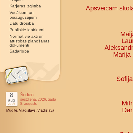
Karjeras izglītība
Apsveicam skola
Vecākiem un
pieaugušajiem
Datu drošība
Publiskie iepirkumi
Maij
Normatīvie akti un
Laur
attīstības plānošanas
dokumenti
Aleksandrs
Sadarbība
Marija 
Sofij
8
Šodien
sestdiena, 2026. gada
aug
Mitr
8. augusts
2026
Dar
Mudīte, Vladislavs, Vladislava