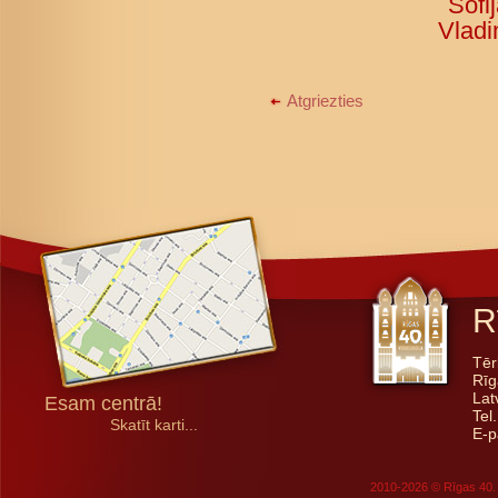
Sofi
Vladim
Atgriezties
R
Tēr
Rīg
Lat
Esam centrā!
Tel
Skatīt karti...
E-p
2010-2026 © Rīgas 40. 