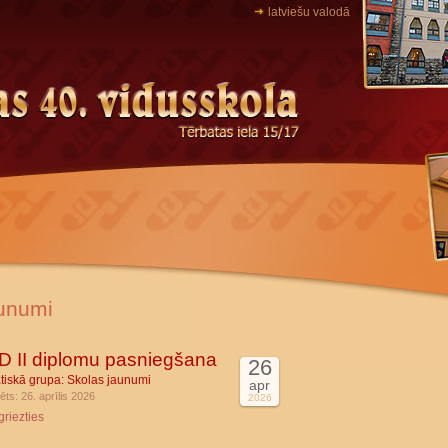
latviešu valodā
unumi
 II diplomu pasniegšana
26
tiskā grupa:
Skolas jaunumi
apr
ēts: 26. aprīlis 2026
2026
griezties