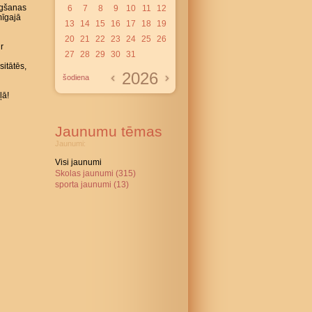
gšanas
6
7
8
9
10
11
12
mīgajā
13
14
15
16
17
18
19
20
21
22
23
24
25
26
r
27
28
29
30
31
itātēs,
2026
šodiena
ļā!
Jaunumu tēmas
Jaunumi:
Visi jaunumi
Skolas jaunumi (315)
sporta jaunumi (13)