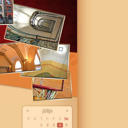
jūlijs
P
O
T
C
P
S
Sv
1
2
3
4
5