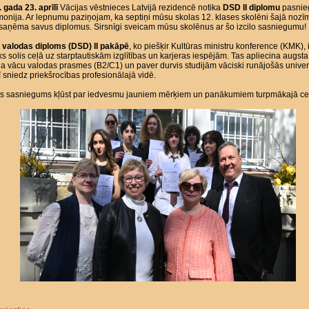
 gada 23. aprīlī
Vācijas vēstnieces Latvijā rezidencē notika
DSD II diplomu
pasnie
onija. Ar lepnumu paziņojam, ka septiņi mūsu skolas 12. klases skolēni šajā nozī
 saņēma savus diplomus. Sirsnīgi sveicam mūsu skolēnus ar šo izcilo sasniegumu!
 valodas diploms (DSD) II pakāpē
, ko piešķir Kultūras ministru konference (KMK), i
ks solis ceļā uz starptautiskām izglītības un karjeras iespējām. Tas apliecina augsta
a vācu valodas prasmes (B2/C1) un paver durvis studijām vāciski runājošās univers
ī sniedz priekšrocības profesionālajā vidē.
šis sasniegums kļūst par iedvesmu jauniem mērķiem un panākumiem turpmākajā ce