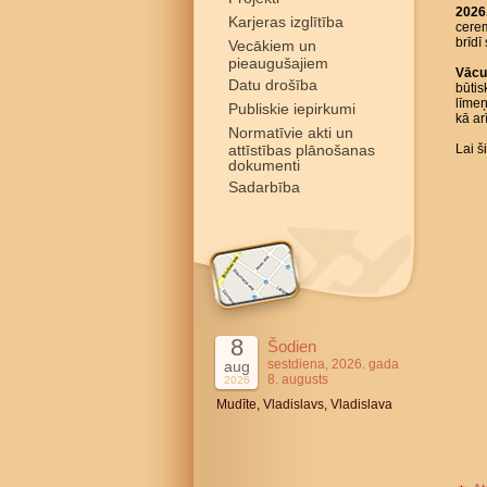
2026.
Karjeras izglītība
cerem
brīdī
Vecākiem un
pieaugušajiem
Vācu
Datu drošība
būtis
līmeņ
Publiskie iepirkumi
kā ar
Normatīvie akti un
attīstības plānošanas
Lai 
dokumenti
Sadarbība
8
Šodien
sestdiena, 2026. gada
aug
8. augusts
2026
Mudīte, Vladislavs, Vladislava