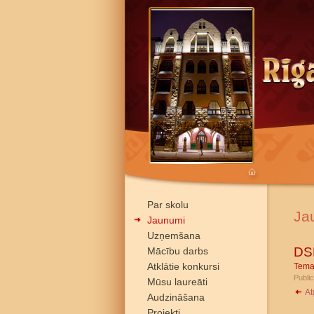
Par skolu
Ja
Jaunumi
Uzņemšana
DSD
Mācību darbs
Atklātie konkursi
Tema
Public
Mūsu laureāti
At
Audzināšana
Projekti