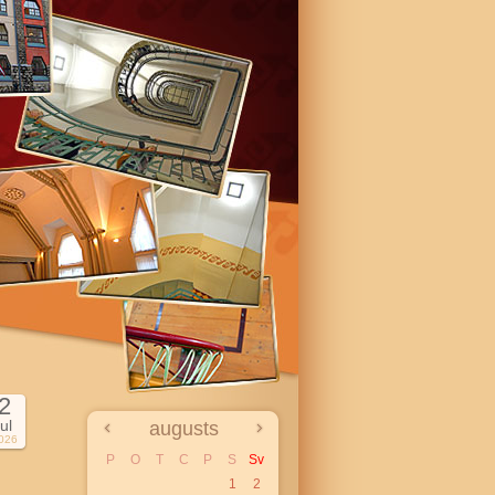
2
jul
augusts
026
P
O
T
C
P
S
Sv
1
2