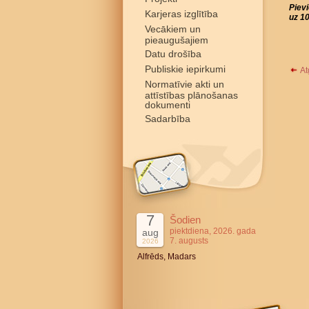
Piev
Karjeras izglītība
uz 10
Vecākiem un
pieaugušajiem
Datu drošība
Publiskie iepirkumi
At
Normatīvie akti un
attīstības plānošanas
dokumenti
Sadarbība
7
Šodien
piektdiena, 2026. gada
aug
7. augusts
2026
Alfrēds, Madars