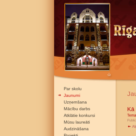
Par skolu
Ja
Jaunumi
Uzņemšana
Kā 
Mācību darbs
Atklātie konkursi
Tema
Public
Mūsu laureāti
At
Audzināšana
Projekti