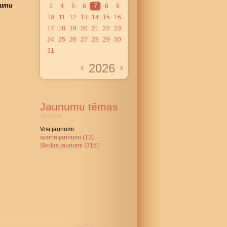
ājumu
3
4
5
6
7
8
9
10
11
12
13
14
15
16
17
18
19
20
21
22
23
24
25
26
27
28
29
30
31
2026
Jaunumu tēmas
Jaunumi:
Visi jaunumi
sporta jaunumi (13)
Skolas jaunumi (315)