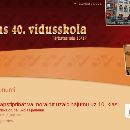
latviešu valodā
unumi
apstiprināt vai noraidīt uzaicinājumu uz 10. klasi
tiskā grupa:
Skolas jaunumi
ēts: 2. jūlijs 2026
2
griezties