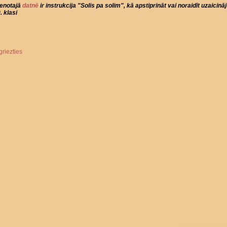
ienotajā
datnē
ir instrukcija "Solis pa solim", kā apstiprināt vai noraidīt uzaicin
. klasi
griezties