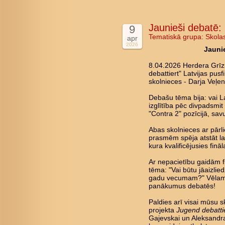
Jaunieši debatē: 
9
Tematiskā grupa:
Skola
apr
2026
Jaunie
8.04.2026 Herdera Grīz
debattiert" Latvijas pus
skolnieces - Darja Veļen
Debašu tēma bija: vai La
izglītība pēc divpadsmi
"Contra 2" pozīcijā, savu
Abas skolnieces ar pārl
prasmēm spēja atstāt lab
kura kvalificējusies fin
Ar nepacietību gaidām fin
tēma: "Vai būtu jāaizlie
gadu vecumam?" Vēlam 
panākumus debatēs!
Paldies arī visai mūsu s
projekta
Jugend debatti
Gajevskai un Aleksandra