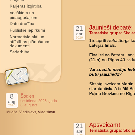
Karjeras izglītība
Vecākiem un
pieaugušajiem
Datu drošība
Jaunieši debatē: L
21
Publiskie iepirkumi
Tematiskā grupa:
Skola
apr
Normatīvie akti un
2026
15. aprīlī
Hotel Bergs
ko
attīstības plānošanas
Latvijas fināls.
dokumenti
Sadarbība
Finālisti no četrām Latv
(11.b)
no Rīgas 40. vidu
Vai sociālo mediju li
būtu jāaizliedz?
Sirsnīgi sveicam Marti
starptautiskajā finālā B
Poļinu Brovkinu no Rīga
8
Šodien
sestdiena, 2026. gada
aug
8. augusts
2026
Mudīte, Vladislavs, Vladislava
Apsveicam!
21
Tematiskā grupa:
Skola
apr
2026