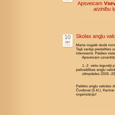
Apsveicam
Vsev
atzinību
ķ
Skolas angļu val
10
apr
Marta nogalē skolā nori
2026
Tajā varēja piedalīties 
interesenti. Paldies vis
Apsveicam uzvarētāj
1.-2. vietu ieguvēji pā
pašvaldības angļu valo
olimpiādes 2026.-202
Paldies angļu valodas sk
Čuviļovai (5.kl.), Karina
organizāciju!