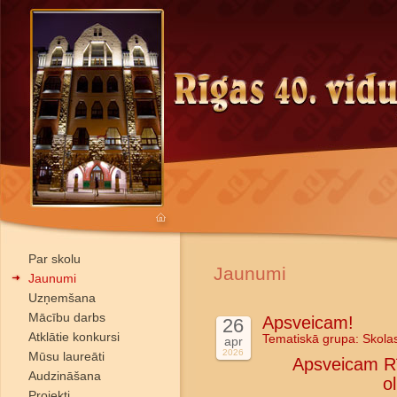
Par skolu
Jaunumi
Jaunumi
Uzņemšana
Mācību darbs
Apsveicam!
26
Atklātie konkursi
Tematiskā grupa:
Skola
apr
2026
Mūsu laureāti
Apsveicam Rī
Audzināšana
o
Projekti