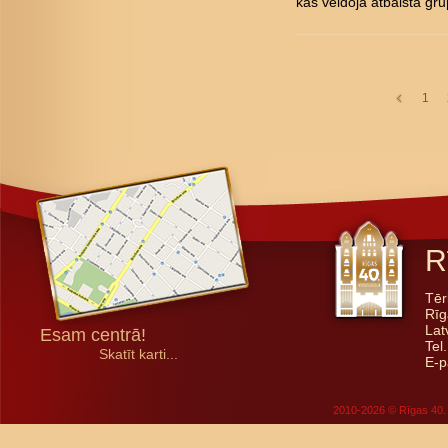
kas veidoja atbalsta gru
1
R
Tēr
Rīg
Lat
Esam centrā!
Tel
Skatīt karti...
E-p
2010-2026 © Rīgas 40. 