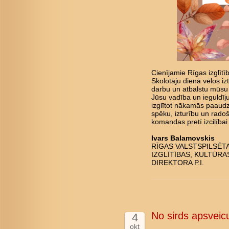
Cienījamie Rīgas izglīt
Skolotāju dienā vēlos iz
darbu un atbalstu mūsu sk
Jūsu vadība un ieguldīj
izglītot nākamās paaudz
spēku, izturību un rado
komandas pretī izcilībai
Ivars Balamovskis
RĪGAS VALSTSPILSĒT
IZGLĪTĪBAS, KULTŪR
DIREKTORA P.I.
No sirds apsveicu
4
okt