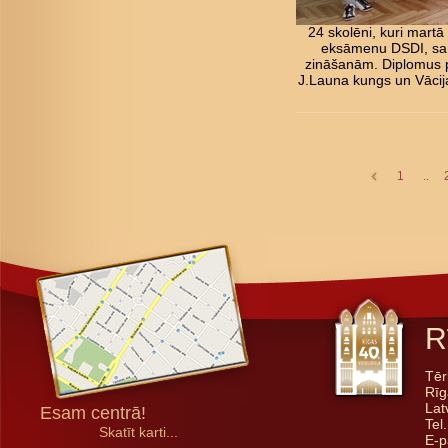
24 skolēni, kuri martā
eksāmenu DSDI, sa
zināšanām. Diplomus p
J.Launa kungs un Vācij
1
..
R
Tēr
Rīg
Lat
Esam centrā!
Tel
Skatīt karti...
E-p