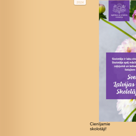
2024
Cienījamie
s