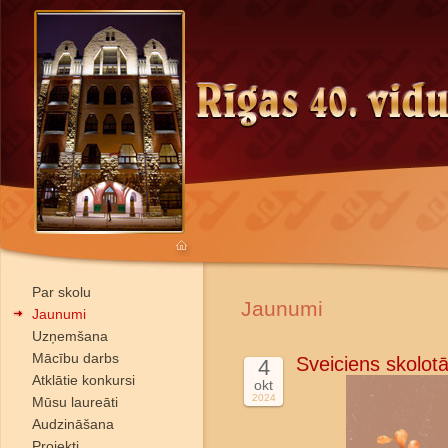
Par skolu
Jaunumi
Jaunumi
Uzņemšana
Mācību darbs
Sveiciens skolotā
4
Atklātie konkursi
okt
2024
Mūsu laureāti
Audzināšana
Projekti