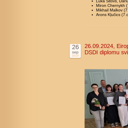
Luka Sitovs, Dariu
Miron Chernykh (7
Mikhail Malkov (7.
Arons Kļučics (7.c
26.09.2024, Eiro
26
DSDI diplomu sv
sep
2024