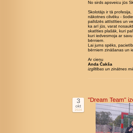
No sirds apsveicu jūs Sk
Skolotājs ir tā profesija
nākotnes cilvēku - šodi
palīdzēs attīstīties un 
ka arī jūs, varat nosauk
skatīties plašāk, kuri p
kuri iedvesmoja ar savu
bērniem.
Lai jums spēks, pacietī
bērniem zināšanas un ies
Ar cieņu
Anda Čakša
izglītības un zinātnes mi
"Dream Team" izcī
3
okt
2024