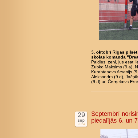
3. oktobrī Rīgas pilsē
skolas komanda "Dream
Paldies, zēni, jūs esat 
Zubko Maksims (9.a), No
Kurahtanovs Arsenijs (9
Aleksandrs (9.d), Jačņik
(9.d) un Čerņekovs Erne
Septembrī norisin
29
piedalījās 6. un 7
sep
2024