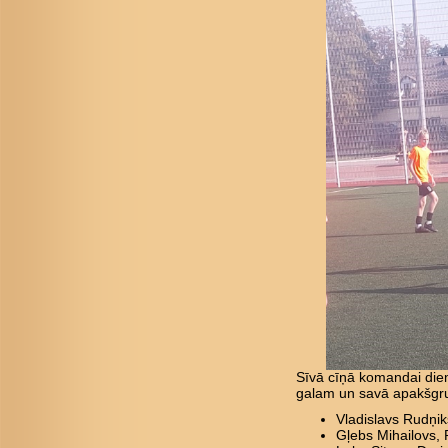
Sīvā cīņā komandai diemž
galam un savā apakšgrup
Vladislavs Rudņiks
Gļebs Mihailovs, R