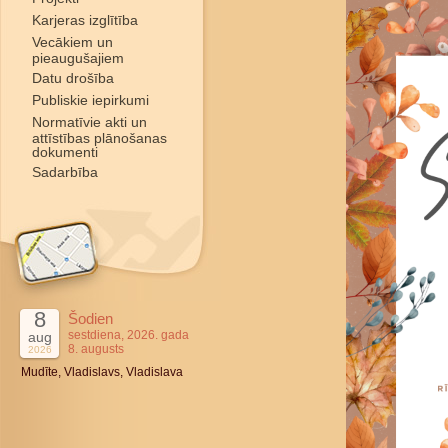
Karjeras izglītība
Vecākiem un
pieaugušajiem
Datu drošība
Publiskie iepirkumi
Normatīvie akti un
attīstības plānošanas
dokumenti
Sadarbība
8
Šodien
sestdiena, 2026. gada
aug
8. augusts
2026
Mudīte, Vladislavs, Vladislava