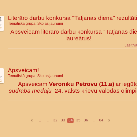
Literāro darbu konkursa "Tatjanas diena" rezultāti
4
Tematiskā grupa:
Skolas jaunumi
r
2
Apsveicam literāro darbu konkursa "Tatjanas di
laureātus!
Lasīt v
Apsveicam!
Tematiskā grupa:
Skolas jaunumi
r
2
Apsveicam
Veroniku Petrovu (11.a)
ar iegūt
sudraba medaļu
24. valsts krievu valodas olimp
1
..
32
33
34
35
36
..
64