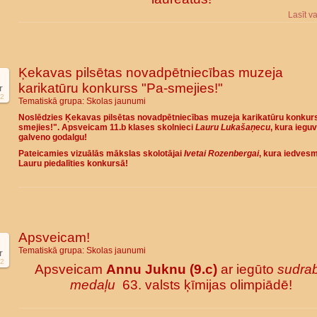
Lasīt v
Ķekavas pilsētas novadpētniecības muzeja
karikatūru konkurss "Pa-smejies!"
r
2
Tematiskā grupa:
Skolas jaunumi
Noslēdzies Ķekavas pilsētas novadpētniecības muzeja karikatūru konkur
smejies!". Apsveicam 11.b klases skolnieci
Lauru Lukašaņecu
, kura iegu
galveno godalgu!
Pateicamies vizuālās mākslas skolotājai
Ivetai Rozenbergai
, kura iedves
Lauru piedalīties konkursā!
Apsveicam!
Tematiskā grupa:
Skolas jaunumi
r
2
Apsveicam
Annu Juknu (9.c)
ar iegūto
sudra
medaļu
63. valsts ķīmijas olimpiādē!