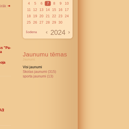
4
5
6
7
8
9
10
airāk
11
12
13
14
15
16
17
18
19
20
21
22
23
24
25
26
27
28
29
30
2024
šodiena
ss "Pa-
va
Jaunumu tēmas
Jaunumi:
moja
Visi jaunumi
Skolas jaunumi (315)
sporta jaunumi (13)
ba