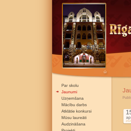
Par skolu
Ja
Jaunumi
Publi
Uzņemšana
Mācību darbs
1
Atklātie konkursi
ap
Mūsu laureāti
202
Audzināšana
Projekti