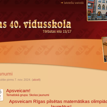
latviešu valodā
unumi
cētie pirms 7. nov. 2024. (
atcelt
)
Apsveicam!
5
Tematiskā grupa:
Skolas jaunumi
r
2
Apsveicam Rīgas pilsētas matemātikas olimpiā
laureātus!