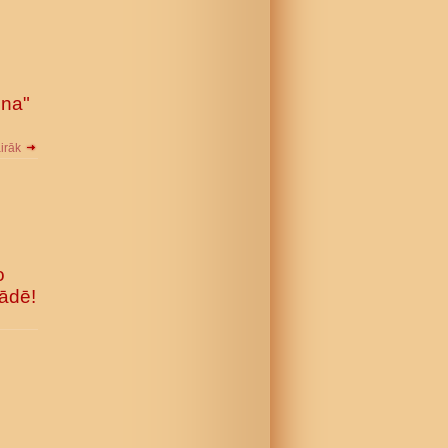
ena"
airāk
o
iādē!