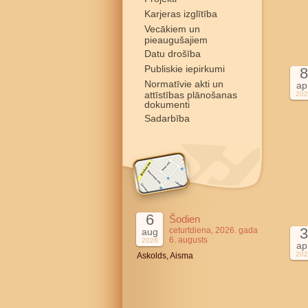
Karjeras izglītība
Vecākiem un
pieaugušajiem
Datu drošība
Publiskie iepirkumi
8
Normatīvie akti un
ap
attīstības plānošanas
202
dokumenti
Sadarbība
6
Šodien
3
ceturtdiena, 2026. gada
aug
6. augusts
2026
ap
202
Askolds, Aisma