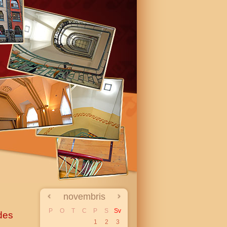
novembris
P
O
T
C
P
S
Sv
des
1
2
3