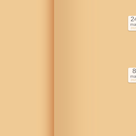
2
ma
202
8
ma
202