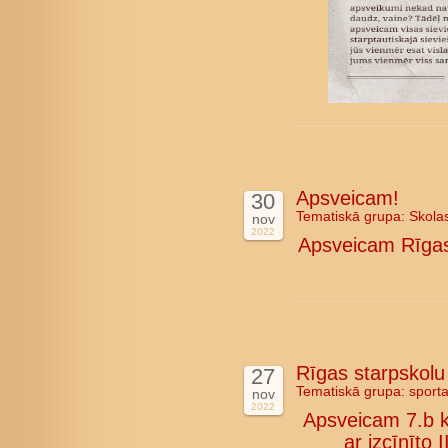
Apsveicam!
30
Tematiskā grupa:
Skola
nov
2022
Apsveicam Rīgas 
Rīgas starpskolu
27
Tematiskā grupa:
sport
nov
2022
Apsveicam 7.b k
ar izcīnīto 