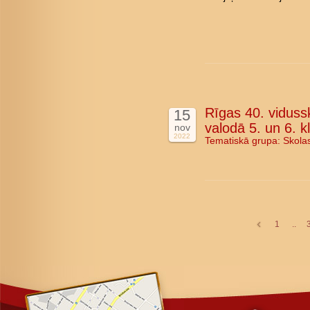
Rīgas 40. vidussk
15
valodā 5. un 6. k
nov
2022
Tematiskā grupa:
Skola
1
..