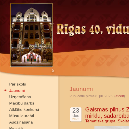
Par skolu
Jaunumi
Jaunumi
Publicētie pirms 8. jul. 2025. (
atcelt
)
Uzņemšana
Mācību darbs
Gaismas pilnus Z
23
Atklātie konkursi
mirkļu, sadarbīb
dec
Mūsu laureāti
2022
Tematiskā grupa:
Skola
Audzināšana
Projekti