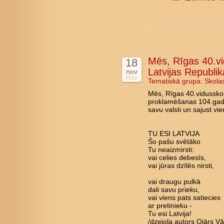
Mēs, Rīgas 40.vi
18
Latvijas Republi
nov
2022
Tematiskā grupa:
Skola
Mēs, Rīgas 40.vidusskol
proklamēšanas 104.gada
savu valsti un sajust vi
TU ESI LATVIJA
Šo pašu svētāko
Tu neaizmirsti:
vai celies debesīs,
vai jūras dzīlēs nirsti,
vai draugu pulkā
dali savu prieku,
vai viens pats satiecies
ar pretinieku -
Tu esi Latvija!
/dzejoļa autors Ojārs Vāc