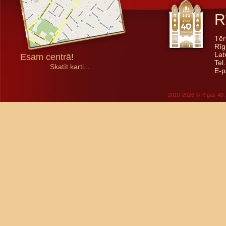
R
Tēr
Rīg
Lat
Esam centrā!
Tel
Skatīt karti...
E-p
2010-2026 © Rīgas 40. 