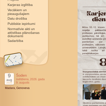
Karjeras izglītība
Vecākiem un
pieaugušajiem
Datu drošība
Publiskie iepirkumi
Normatīvie akti un
attīstības plānošanas
dokumenti
Sadarbība
9
Šodien
svētdiena, 2026. gada
aug
9. augusts
2026
Madara, Genoveva