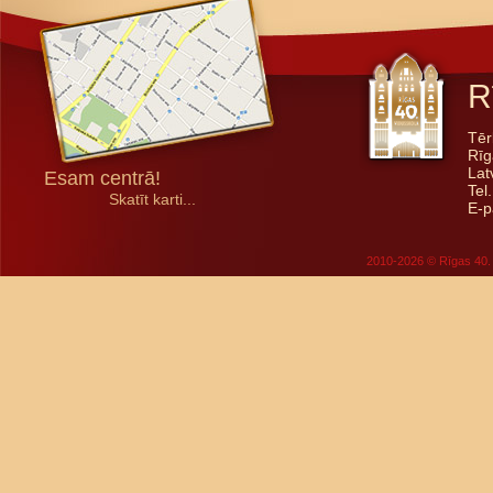
R
Tēr
Rīg
Lat
Esam centrā!
Tel
Skatīt karti...
E-p
2010-2026 © Rīgas 40. 