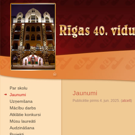
Par skolu
Jaunumi
Jaunumi
Publicētie pirms 4. jun. 2025. (
atcelt
)
Uzņemšana
Mācību darbs
Atklātie konkursi
Mūsu laureāti
Audzināšana
Projekti