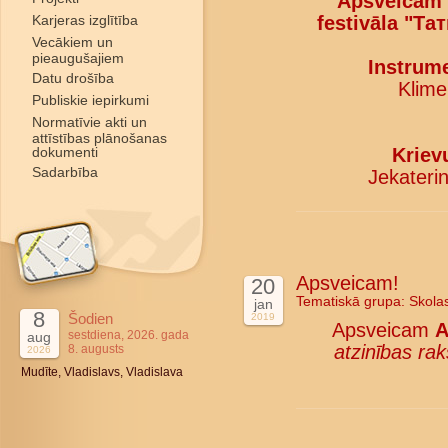
Apsveicam k
Karjeras izglītība
festivāla "Та
Vecākiem un
pieaugušajiem
Instrume
Datu drošība
Kliment
Publiskie iepirkumi
Normatīvie akti un
attīstības plānošanas
dokumenti
Kriev
Sadarbība
Jekaterina
Apsveicam!
20
Tematiskā grupa:
Skola
jan
8
Šodien
2019
Apsveicam
A
sestdiena, 2026. gada
aug
atzinības rak
8. augusts
2026
Mudīte, Vladislavs, Vladislava