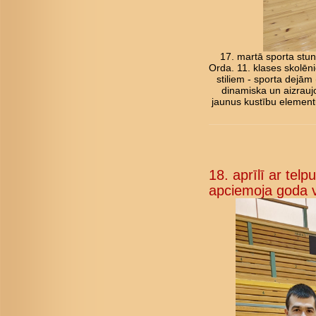
17. martā sporta stun
Orda. 11. klases skolēni
stiliem - sporta dejām
dinamiska un aizraujo
jaunus kustību elementu
18. aprīlī ar tel
apciemoja goda v