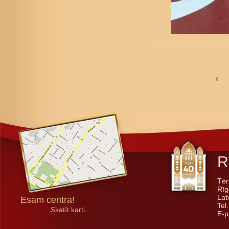
R
Tēr
Rīg
Lat
Esam centrā!
Tel
Skatīt karti...
E-p