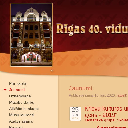
Par skolu
Jaunumi
Jaunumi
Publicētie pirms 18. jun. 2026. (
atcelt
)
Uzņemšana
Mācību darbs
Krievu kultūras u
25
Atklātie konkursi
день - 2019"
jan
Mūsu laureāti
2019
Tematiskā grupa:
Skola
Audzināšana
Projekti