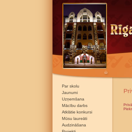
Par skolu
Pri
Jaunumi
Uzņemšana
Privā
Mācību darbs
Piek
Atklātie konkursi
Mūsu laureāti
Audzināšana
Projekti