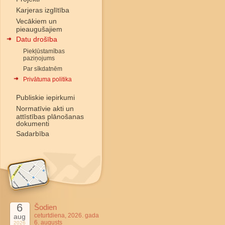
Karjeras izglītība
Vecākiem un
pieaugušajiem
Datu drošība
Piekļūstamības
paziņojums
Par sīkdatnēm
Privātuma politika
Publiskie iepirkumi
Normatīvie akti un
attīstības plānošanas
dokumenti
Sadarbība
6
Šodien
ceturtdiena, 2026. gada
aug
6. augusts
2026