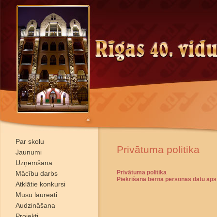
Par skolu
Privātuma politika
Jaunumi
Uzņemšana
Privātuma politika
Mācību darbs
Piekrišana bērna personas datu apst
Atklātie konkursi
Mūsu laureāti
Audzināšana
Projekti