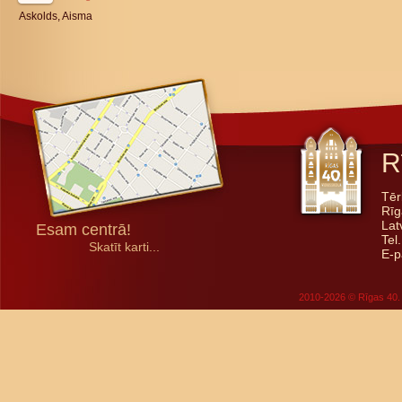
Askolds, Aisma
R
Tēr
Rīg
Lat
Esam centrā!
Tel
Skatīt karti...
E-p
2010-2026 © Rīgas 40. 