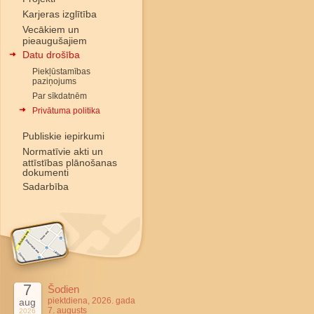
Karjeras izglītība
Vecākiem un
pieaugušajiem
Datu drošība
Piekļūstamības
paziņojums
Par sīkdatnēm
Privātuma politika
Publiskie iepirkumi
Normatīvie akti un
attīstības plānošanas
dokumenti
Sadarbība
7
Šodien
piektdiena, 2026. gada
aug
7. augusts
2026