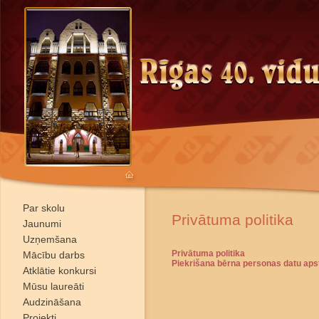
Par skolu
Privātuma politika
Jaunumi
Uzņemšana
Privātuma politika
Mācību darbs
Piekrišana bērna personas datu apst
Atklātie konkursi
Mūsu laureāti
Audzināšana
Projekti