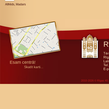
Alfrēds, Madars
R
Tēr
Rīg
Lat
Esam centrā!
Tel
Skatīt karti...
E-p
2010-2026 © Rīgas 40. 