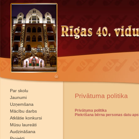
Par skolu
Privātuma politika
Jaunumi
Uzņemšana
Privātuma politika
Mācību darbs
Piekrišana bērna personas datu apst
Atklātie konkursi
Mūsu laureāti
Audzināšana
Projekti