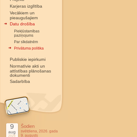
Karjeras izglītība
Vecākiem un
pieaugušajiem
Datu drošība
Piekļūstamības
paziņojums
Par sīkdatnēm
Privātuma politika
Publiskie iepirkumi
Normatīvie akti un
attīstības plānošanas
dokumenti
Sadarbība
9
Šodien
svētdiena, 2026. gada
aug
9. augusts
2026