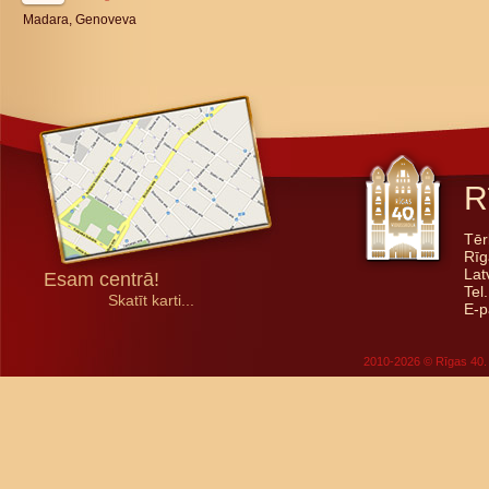
Madara, Genoveva
R
Tēr
Rīg
Lat
Esam centrā!
Tel
Skatīt karti...
E-p
2010-2026 © Rīgas 40. 