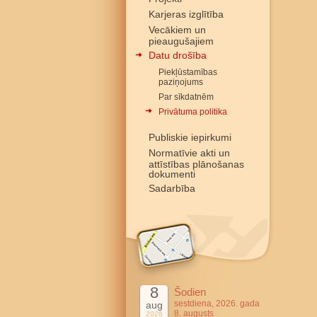
Karjeras izglītība
Vecākiem un
pieaugušajiem
Datu drošība
Piekļūstamības
paziņojums
Par sīkdatnēm
Privātuma politika
Publiskie iepirkumi
Normatīvie akti un
attīstības plānošanas
dokumenti
Sadarbība
8
Šodien
sestdiena, 2026. gada
aug
8. augusts
2026