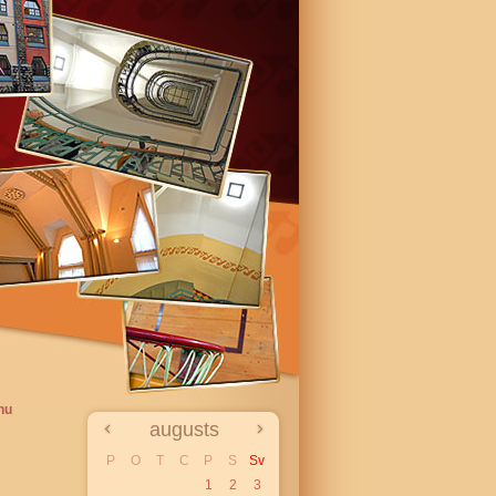
nu
augusts
P
O
T
C
P
S
Sv
1
2
3