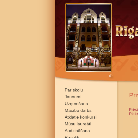
Par skolu
Pri
Jaunumi
Uzņemšana
Privā
Mācību darbs
Piek
Atklātie konkursi
Mūsu laureāti
Audzināšana
Projekti