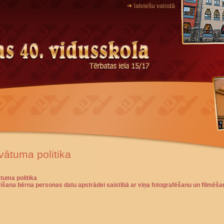
latviešu valodā
vātuma politika
tuma politika
rišana bērna personas datu apstrādei saistībā ar viņa fotografēšanu un filmēša