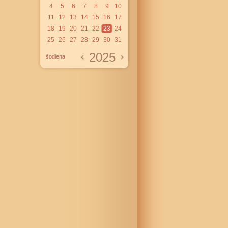
4
5
6
7
8
9
10
11
12
13
14
15
16
17
18
19
20
21
22
23
24
25
26
27
28
29
30
31
2025
šodiena