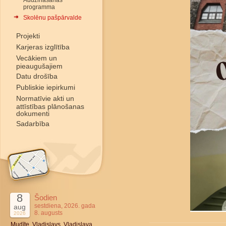
Audzināšanas
programma
Skolēnu pašpārvalde
Projekti
Karjeras izglītība
Vecākiem un
pieaugušajiem
Datu drošība
Publiskie iepirkumi
Normatīvie akti un
attīstības plānošanas
dokumenti
Sadarbība
8
Šodien
sestdiena, 2026. gada
aug
8. augusts
2026
Mudīte, Vladislavs, Vladislava