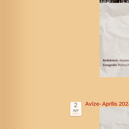
Avīze- Aprīlis 20
2
apr
2024