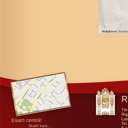
R
Tēr
Rīg
Lat
Esam centrā!
Tel
Skatīt karti...