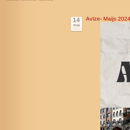
Avīze- Maijs 202
14
mai
2024