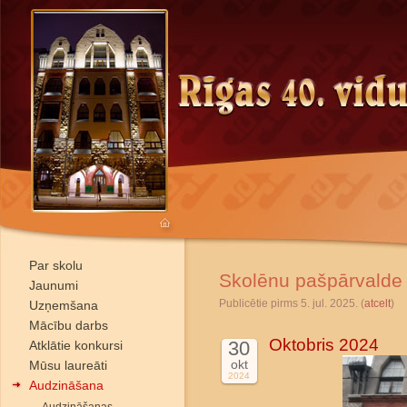
Par skolu
Skolēnu pašpārvalde
Jaunumi
Publicētie pirms 5. jul. 2025. (
atcelt
)
Uzņemšana
Mācību darbs
Oktobris 2024
30
Atklātie konkursi
okt
Mūsu laureāti
2024
Audzināšana