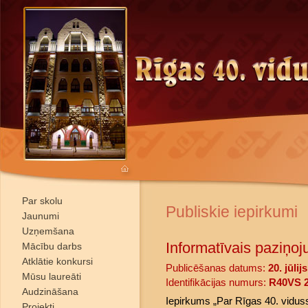
Par skolu
Publiskie iepirkumi
Jaunumi
Uzņemšana
Informatīvais paziņoj
Mācību darbs
Atklātie konkursi
Publicēšanas datums:
20. jūlij
Mūsu laureāti
Identifikācijas numurs:
R40VS 2
Audzināšana
Iepirkums „Par Rīgas 40. vidus
Projekti