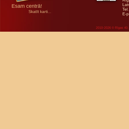
Rīg
Lat
Esam centrā!
Tel
Skatīt karti...
E-p
2010-2026 © Rīgas 40. 