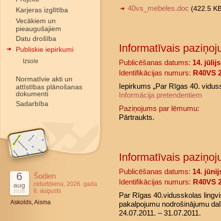
40vs_mebeles.doc
(422.5 K
Karjeras izglītība
Vecākiem un
pieaugušajiem
Datu drošība
Informatīvais paziņoj
Publiskie iepirkumi
Izsole
Publicēšanas datums:
14. jūlij
Identifikācijas numurs:
R40VS 2
Normatīvie akti un
Iepirkums „Par Rīgas 40. vidus
attīstības plānošanas
dokumenti
Informācija pretendentiem
Sadarbība
Paziņojums par lēmumu:
Pārtraukts.
Informatīvais paziņoj
Publicēšanas datums:
14. jūni
6
Šodien
Identifikācijas numurs:
R40VS 2
ceturtdiena, 2026. gada
aug
6. augusts
2026
Par Rīgas 40.vidusskolas lingv
Askolds, Aisma
pakalpojumu nodrošinājumu dalīb
24.07.2011. – 31.07.2011.