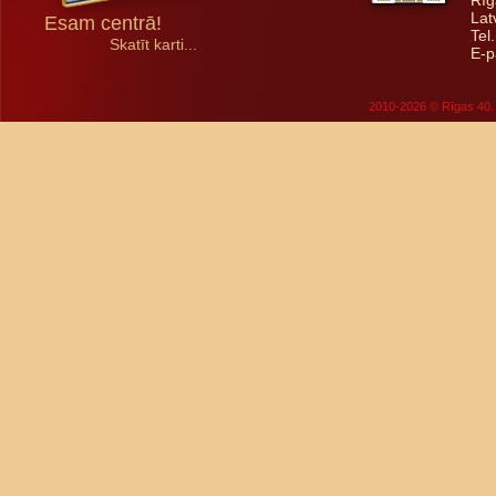
Rīg
Lat
Esam centrā!
Tel
Skatīt karti...
E-p
2010-2026 © Rīgas 40. 