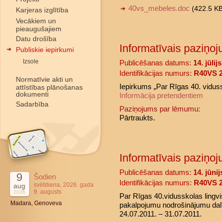
40vs_mebeles.doc
(422.5 K
Karjeras izglītība
Vecākiem un
pieaugušajiem
Datu drošība
Informatīvais paziņoj
Publiskie iepirkumi
Izsole
Publicēšanas datums:
14. jūlij
Identifikācijas numurs:
R40VS 2
Normatīvie akti un
Iepirkums „Par Rīgas 40. vidus
attīstības plānošanas
dokumenti
Informācija pretendentiem
Sadarbība
Paziņojums par lēmumu:
Pārtraukts.
Informatīvais paziņoj
Publicēšanas datums:
14. jūni
9
Šodien
Identifikācijas numurs:
R40VS 2
svētdiena, 2026. gada
aug
9. augusts
2026
Par Rīgas 40.vidusskolas lingv
Madara, Genoveva
pakalpojumu nodrošinājumu dalīb
24.07.2011. – 31.07.2011.