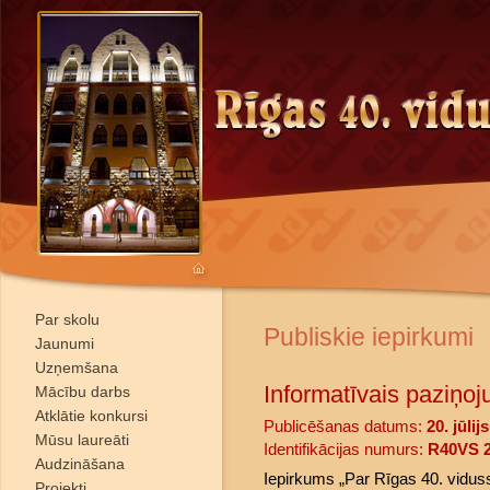
Par skolu
Publiskie iepirkumi
Jaunumi
Uzņemšana
Informatīvais paziņoj
Mācību darbs
Atklātie konkursi
Publicēšanas datums:
20. jūlij
Mūsu laureāti
Identifikācijas numurs:
R40VS 2
Audzināšana
Iepirkums „Par Rīgas 40. vidus
Projekti