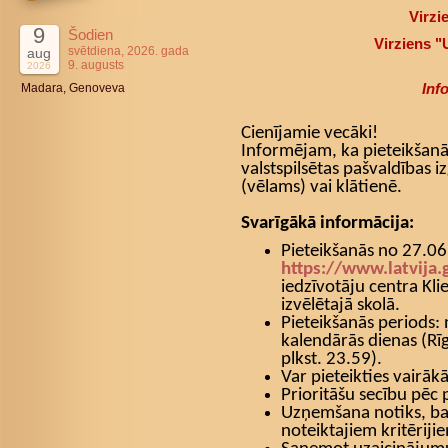
Virzi
9
Šodien
Virziens 
svētdiena, 2026. gada
aug
9. augusts
2026
Inf
Madara, Genoveva
Cienījamie vecāki!
Informējam, ka pieteikšanā
valstspilsētas pašvaldības iz
(vēlams) vai klātienē.
Svarīgākā informācija:
Pieteikšanās no 27.06
https://www.latvija.
iedzīvotāju centra Kli
izvēlētajā skolā.
Pieteikšanās periods:
kalendārās dienas (Rīg
plkst. 23.59).
Var pieteikties vairāk
Prioritāšu secību pēc 
Uzņemšana notiks, ba
noteiktajiem kritēriji