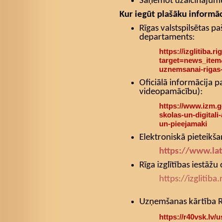
Saņemot uzaicinājumu
Kur iegūt plašāku informāc
Rīgas valstspilsētas pa
departaments:
https://izglitiba.rig
target=news_item
uznemsanai-rigas-
Oficiālā informācija p
videopamācību):
https://www.izm.g
skolas-un-digitali-
un-pieejamaki
Elektroniskā pieteikš
https://www.lat
Rīga izglītības iestāžu 
https://izglitiba
Uzņemšanas kārtība Rī
https://r40vsk.lv