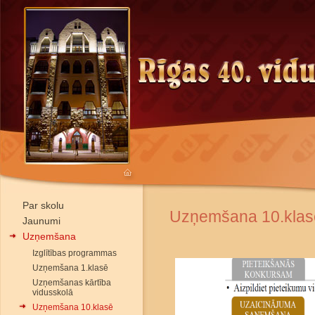
Par skolu
Uzņemšana 10.klas
Jaunumi
Uzņemšana
Izglītības programmas
Uzņemšana 1.klasē
Uzņemšanas kārtība
vidusskolā
Uzņemšana 10.klasē