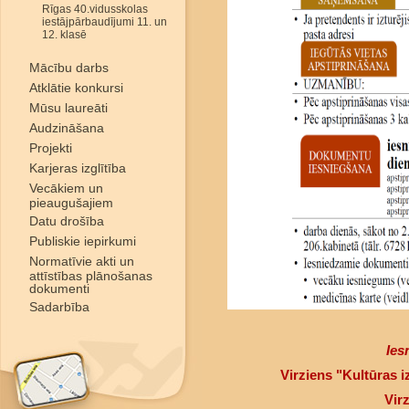
Rīgas 40.vidusskolas
iestājpārbaudījumi 11. un
12. klasē
Mācību darbs
Atklātie konkursi
Mūsu laureāti
Audzināšana
Projekti
Karjeras izglītība
Vecākiem un
pieaugušajiem
Datu drošība
Publiskie iepirkumi
Normatīvie akti un
attīstības plānošanas
dokumenti
Sadarbība
Ies
Virziens "Kultūras 
Vir