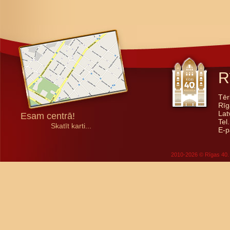
R
Tēr
Rīg
Lat
Esam centrā!
Tel
Skatīt karti...
E-p
2010-2026 © Rīgas 40. 