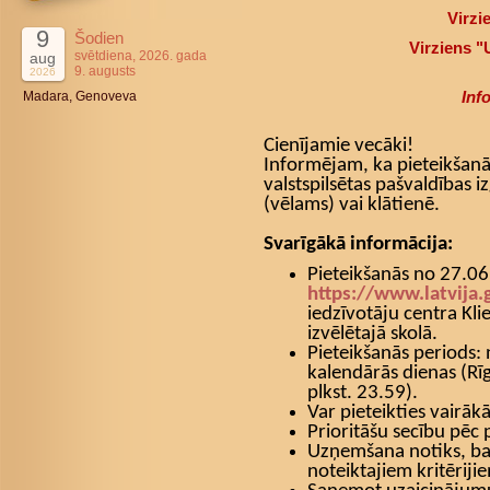
Virzi
9
Šodien
Virziens 
svētdiena, 2026. gada
aug
9. augusts
2026
Inf
Madara, Genoveva
Cienījamie vecāki!
Informējam, ka pieteikšanā
valstspilsētas pašvaldības iz
(vēlams) vai klātienē.
Svarīgākā informācija:
Pieteikšanās no 27.06
https://www.latvija.
iedzīvotāju centra Kli
izvēlētajā skolā.
Pieteikšanās periods:
kalendārās dienas (Rīg
plkst. 23.59).
Var pieteikties vairāk
Prioritāšu secību pēc 
Uzņemšana notiks, ba
noteiktajiem kritēriji