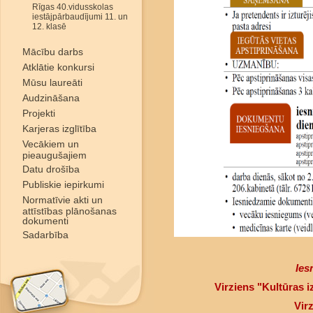
Rīgas 40.vidusskolas
iestājpārbaudījumi 11. un
12. klasē
Mācību darbs
Atklātie konkursi
Mūsu laureāti
Audzināšana
Projekti
Karjeras izglītība
Vecākiem un
pieaugušajiem
Datu drošība
Publiskie iepirkumi
Normatīvie akti un
attīstības plānošanas
dokumenti
Sadarbība
Ies
Virziens "Kultūras 
Vir