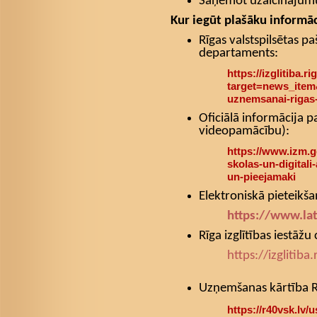
Saņemot uzaicinājumu
Kur iegūt plašāku informāc
Rīgas valstspilsētas pa
departaments:
https://izglitiba.rig
target=news_item
uznemsanai-rigas-
Oficiālā informācija p
videopamācību):
https://www.izm.g
skolas-un-digitali-
un-pieejamaki
Elektroniskā pieteikš
https://www.lat
Rīga izglītības iestāžu 
https://izglitiba
Uzņemšanas kārtība Rī
https://r40vsk.lv