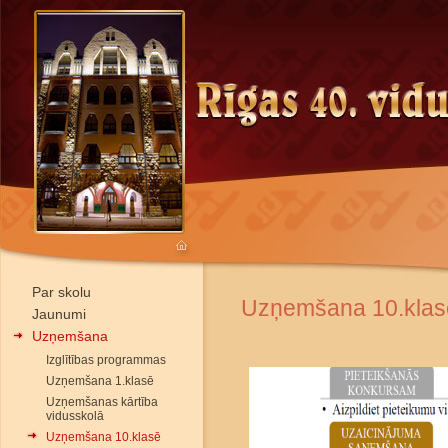
Par skolu
Uzņemšana 10.klas
Jaunumi
Uzņemšana
Izglītības programmas
Uzņemšana 1.klasē
Uzņemšanas kārtība
vidusskolā
Uzņemšana 10.klasē