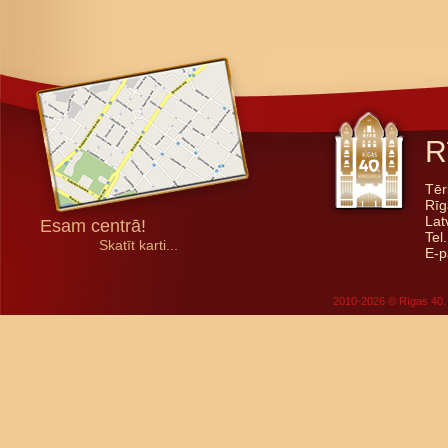
R
Tēr
Rīg
Lat
Esam centrā!
Tel
Skatīt karti...
E-p
2010-2026 © Rīgas 40. 