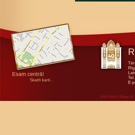
R
Tēr
Rīg
Lat
Esam centrā!
Tel
Skatīt karti...
E-p
2010-2026 © Rīgas 40. 