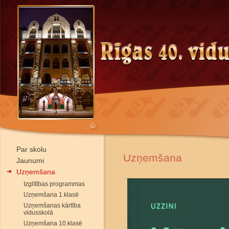
Par skolu
Uzņemšana
Jaunumi
Uzņemšana
Izglītības programmas
Uzņemšana 1.klasē
Uzņemšanas kārtība
vidusskolā
Uzņemšana 10.klasē