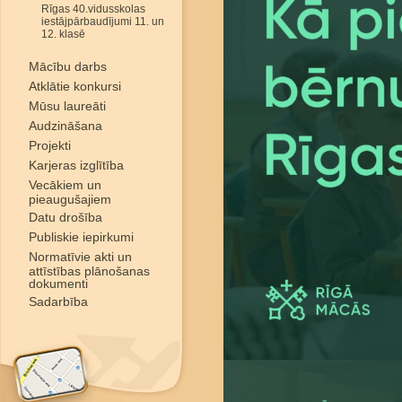
Rīgas 40.vidusskolas
iestājpārbaudījumi 11. un
12. klasē
Mācību darbs
Atklātie konkursi
Mūsu laureāti
Audzināšana
Projekti
Karjeras izglītība
Vecākiem un
pieaugušajiem
Datu drošība
Publiskie iepirkumi
Normatīvie akti un
attīstības plānošanas
dokumenti
Sadarbība