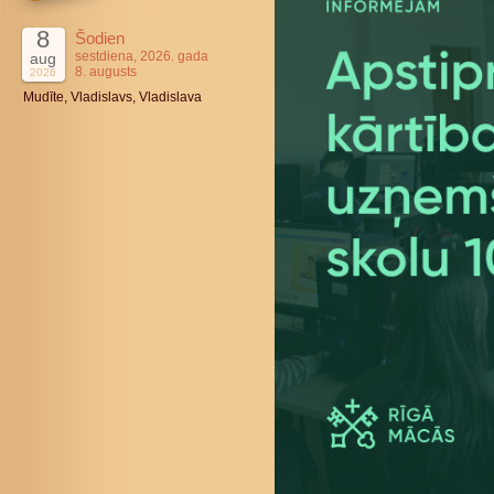
8
Šodien
sestdiena, 2026. gada
aug
8. augusts
2026
Mudīte, Vladislavs, Vladislava