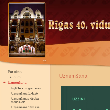
Par skolu
Uzņemšana
Jaunumi
Uzņemšana
Izglītības programmas
Uzņemšana 1.klasē
Uzņemšanas kārtība
vidusskolā
Uzņemšana 10.klasē