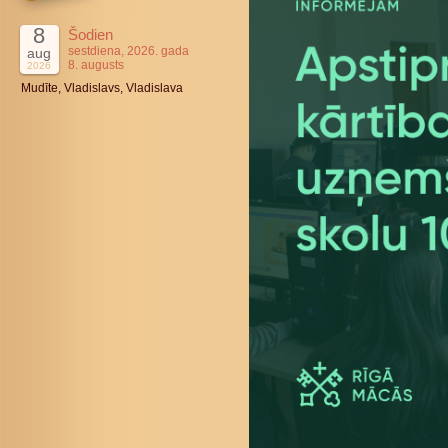
8
Šodien
sestdiena, 2026. gada
aug
8. augusts
2026
Mudīte, Vladislavs, Vladislava