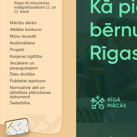
Rīgas 40.vidusskolas
iestājpārbaudījumi 11. un
12. klasē
Mācību darbs
Atklātie konkursi
Mūsu laureāti
Audzināšana
Projekti
Karjeras izglītība
Vecākiem un
pieaugušajiem
Datu drošība
Publiskie iepirkumi
Normatīvie akti un
attīstības plānošanas
dokumenti
Sadarbība