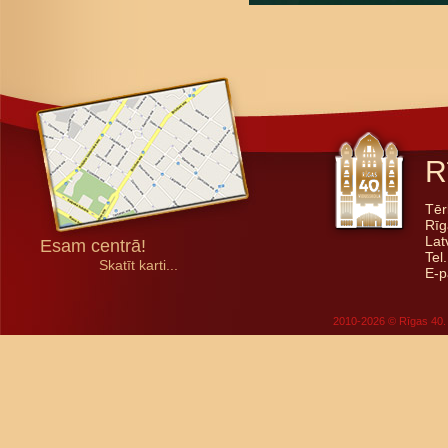
R
Tēr
Rīg
Lat
Esam centrā!
Tel
Skatīt karti...
E-p
2010-2026 © Rīgas 40. 