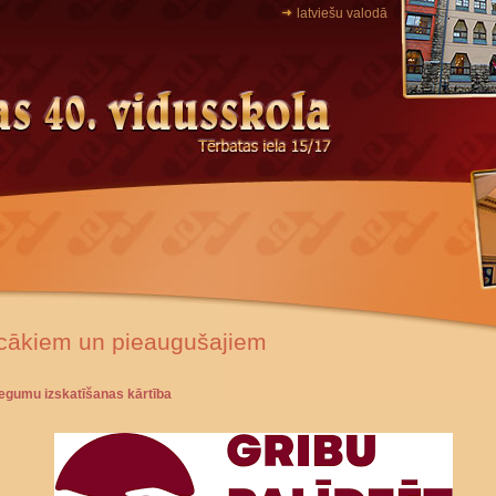
latviešu valodā
cākiem un pieaugušajiem
iegumu izskatīšanas kārtība