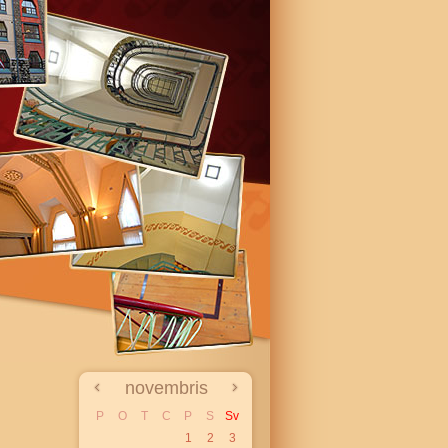
novembris
P
O
T
C
P
S
Sv
1
2
3