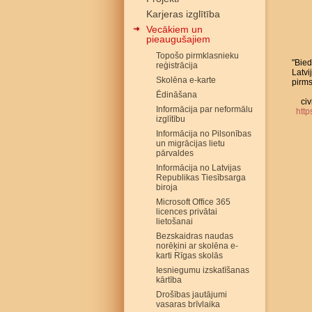
Karjeras izglītība
Vecākiem un
pieaugušajiem
Topošo pirmklasnieku
"Bied
reģistrācija
Latvi
Skolēna e-karte
pirms
Ēdināšana
civ
Informācija par neformālu
http
izglītību
Informācija no Pilsonības
un migrācijas lietu
pārvaldes
Informācija no Latvijas
Republikas Tiesībsarga
biroja
Microsoft Office 365
licences privātai
lietošanai
Bezskaidras naudas
norēķini ar skolēna e-
karti Rīgas skolās
Iesniegumu izskatīšanas
kārtība
Drošības jautājumi
vasaras brīvlaika