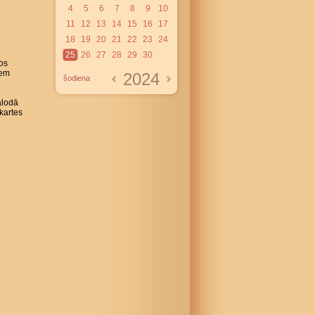
4
5
6
7
8
9
10
11
12
13
14
15
16
17
18
19
20
21
22
23
24
25
26
27
28
29
30
sos
iem
2024
šodiena
alodā
tkartes