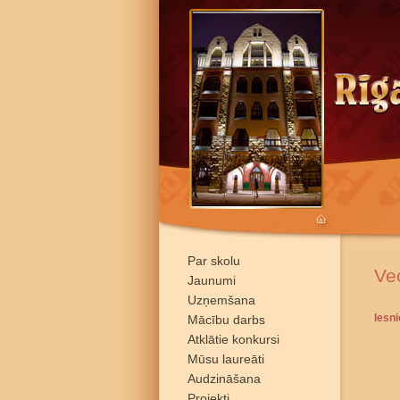
Par skolu
Ve
Jaunumi
Uzņemšana
Iesn
Mācību darbs
Atklātie konkursi
Mūsu laureāti
Audzināšana
Projekti