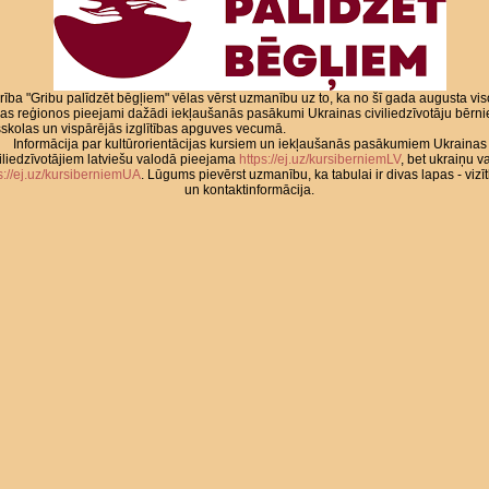
rība "Gribu palīdzēt bēgļiem" vēlas vērst uzmanību uz to, ka no šī gada augusta vi
jas reģionos pieejami dažādi iekļaušanās pasākumi Ukrainas civiliedzīvotāju bērn
skolas un vispārējās izglītības apguves vecumā.
Informācija par kultūrorientācijas kursiem un iekļaušanās pasākumiem Ukrainas
iliedzīvotājiem latviešu valodā pieejama
https://ej.uz/kursiberniemLV
, bet ukraiņu v
s://ej.uz/kursiberniemUA
. Lūgums pievērst uzmanību, ka tabulai ir divas lapas - vizī
un kontaktinformācija.