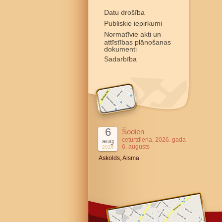
Datu drošība
Publiskie iepirkumi
Normatīvie akti un
attīstības plānošanas
dokumenti
Sadarbība
6
Šodien
ceturtdiena, 2026. gada
aug
6. augusts
2026
Askolds, Aisma