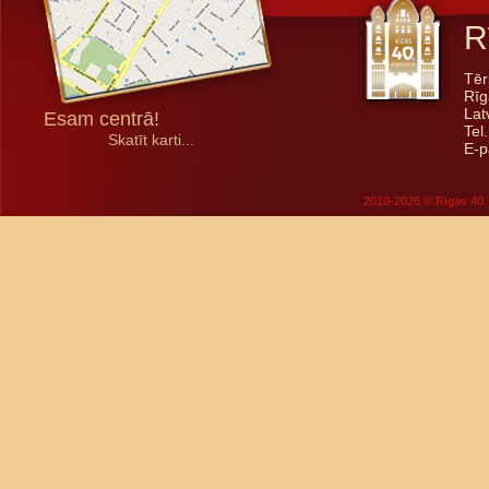
R
Tēr
Rīg
Lat
Esam centrā!
Tel
Skatīt karti...
E-p
2010-2026 © Rīgas 40. 