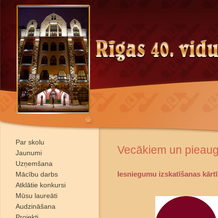
Par skolu
Vecākiem un pieau
Jaunumi
Uzņemšana
Iesniegumu izskatīšanas kārt
Mācību darbs
Atklātie konkursi
Mūsu laureāti
Audzināšana
Projekti