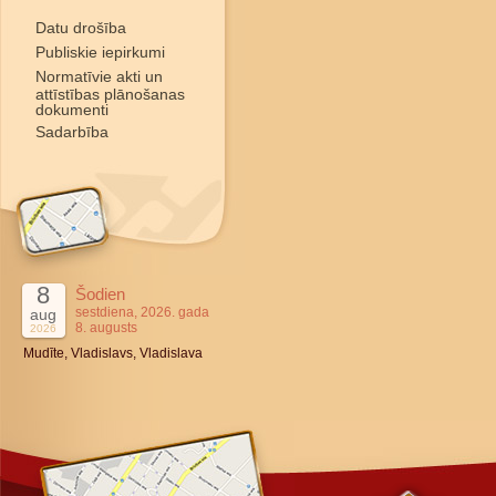
Datu drošība
Publiskie iepirkumi
Normatīvie akti un
attīstības plānošanas
dokumenti
Sadarbība
8
Šodien
sestdiena, 2026. gada
aug
8. augusts
2026
Mudīte, Vladislavs, Vladislava