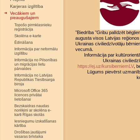
Karjeras izglītība
Vecākiem un
pieaugušajiem
Topošo pirmklasnieku
reģistrācija
"Biedrība "Gribu palīdzēt bēgļi
Skolēna e-karte
augusta visos Latvijas reģiono
Ēdināšana
Ukrainas civiliedzīvotāju bērni
vecumā.
Informācija par neformālu
izglītību
Informācija par kultūrorie
Informācija no Pilsonības
Ukrainas civiliedz
un migrācijas lietu
https://ej.uz/kursiberniemLV
, 
pārvaldes
Lūgums pievērst uzmanību, 
Informācija no Latvijas
k
Republikas Tiesībsarga
biroja
Microsoft Office 365
licences privātai
lietošanai
Bezskaidras naudas
norēķini ar skolēna e-
karti Rīgas skolās
Iesniegumu izskatīšanas
kārtība
Drošības jautājumi
vasaras brīvlaika