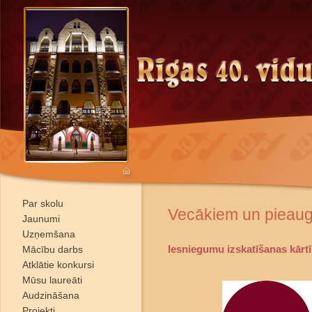
Par skolu
Vecākiem un pieau
Jaunumi
Uzņemšana
Iesniegumu izskatīšanas kārt
Mācību darbs
Atklātie konkursi
Mūsu laureāti
Audzināšana
Projekti