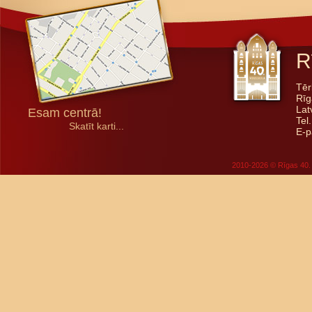
R
Tēr
Rīg
Lat
Esam centrā!
Tel
Skatīt karti...
E-p
2010-2026 © Rīgas 40. 