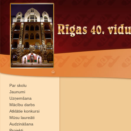
Par skolu
Jaunumi
Uzņemšana
Mācību darbs
Atklātie konkursi
Mūsu laureāti
Audzināšana
Projekti