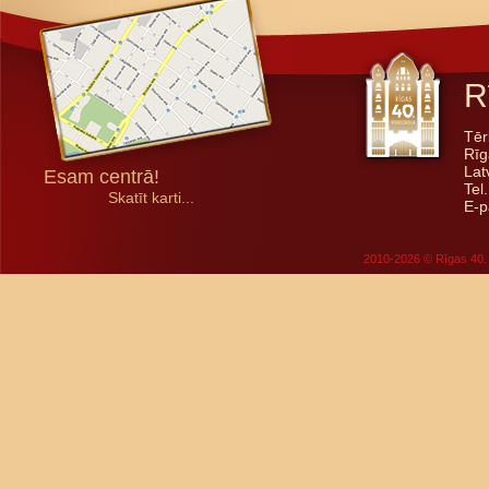
R
Tēr
Rīg
Lat
Esam centrā!
Tel
Skatīt karti...
E-p
2010-2026 © Rīgas 40. 