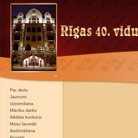
Par skolu
Jaunumi
Uzņemšana
Mācību darbs
Atklātie konkursi
Mūsu laureāti
Audzināšana
Projekti