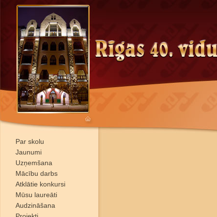
Par skolu
Jaunumi
Uzņemšana
Mācību darbs
Atklātie konkursi
Mūsu laureāti
Audzināšana
Projekti