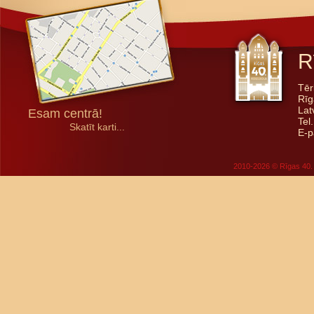
R
Tēr
Rīg
Lat
Esam centrā!
Tel
Skatīt karti...
E-p
2010-2026 © Rīgas 40. 