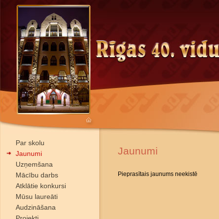
Par skolu
Jaunumi
Jaunumi
Uzņemšana
Pieprasītais jaunums neekistē
Mācību darbs
Atklātie konkursi
Mūsu laureāti
Audzināšana
Projekti