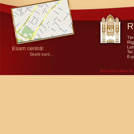
R
Tēr
Rīg
Lat
Esam centrā!
Tel
Skatīt karti...
E-p
2010-2026 © Rīgas 40. 