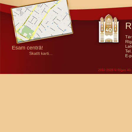
R
Tēr
Rīg
Lat
Esam centrā!
Tel
Skatīt karti...
E-p
2010-2026 © Rīgas 40. 