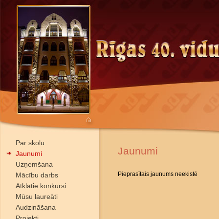
Par skolu
Jaunumi
Jaunumi
Uzņemšana
Pieprasītais jaunums neekistē
Mācību darbs
Atklātie konkursi
Mūsu laureāti
Audzināšana
Projekti