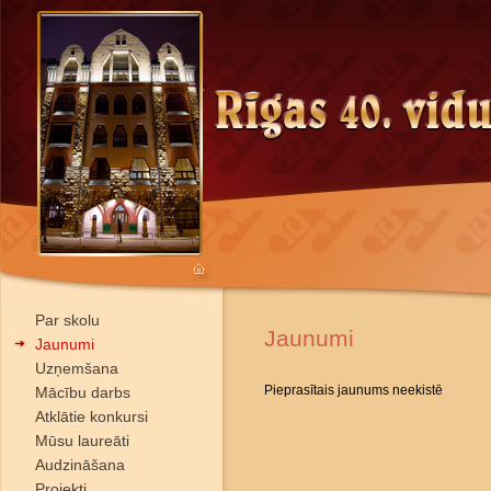
Par skolu
Jaunumi
Jaunumi
Uzņemšana
Pieprasītais jaunums neekistē
Mācību darbs
Atklātie konkursi
Mūsu laureāti
Audzināšana
Projekti