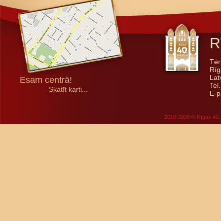
R
Tēr
Rīg
Lat
Esam centrā!
Tel
Skatīt karti...
E-p
2010-2026 © Rīgas 40. 