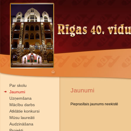
Par skolu
Jaunumi
Jaunumi
Uzņemšana
Pieprasītais jaunums neekistē
Mācību darbs
Atklātie konkursi
Mūsu laureāti
Audzināšana
Projekti