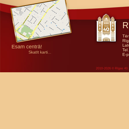
R
Tēr
Rīg
Lat
Esam centrā!
Tel
Skatīt karti...
E-p
2010-2026 © Rīgas 40. 