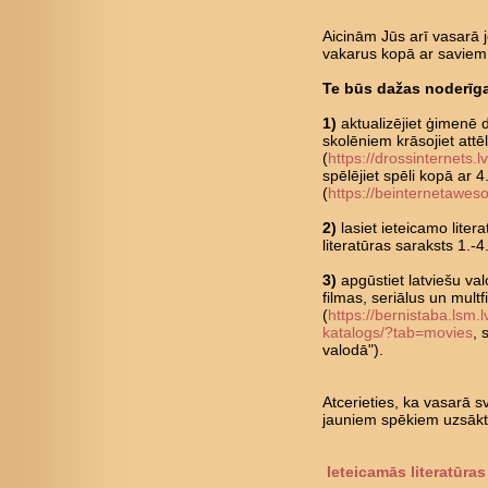
Aicinām Jūs arī vasarā jē
vakarus kopā ar saviem
Te būs dažas noderīga
1)
aktualizējiet ģimenē d
skolēniem krāsojiet attē
(
https://drossinternets.
spēlējiet spēli kopā ar 
(
https://beinternetawes
2)
lasiet ieteicamo liter
literatūras saraksts 1.-
3)
apgūstiet latviešu val
filmas, seriālus un multf
(
https://bernistaba.lsm.l
katalogs/?tab=movies
, 
valodā").
Atcerieties, ka vasarā sv
jauniem spēkiem uzsāk
Ieteicamās literatūras