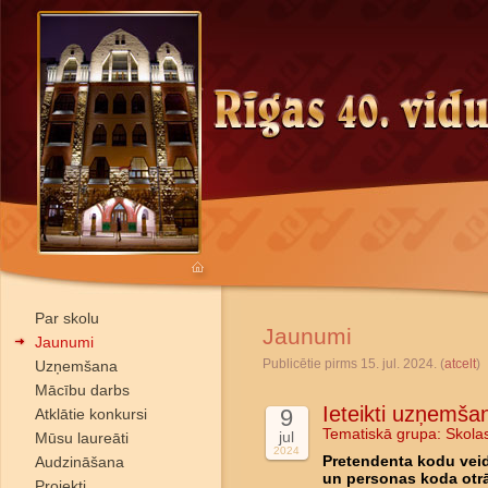
Par skolu
Jaunumi
Jaunumi
Publicētie pirms 15. jul. 2024. (
atcelt
)
Uzņemšana
Mācību darbs
Ieteikti uzņemša
9
Atklātie konkursi
Tematiskā grupa:
Skola
jul
Mūsu laureāti
2024
Audzināšana
Pretendenta kodu veid
un personas koda otr
Projekti