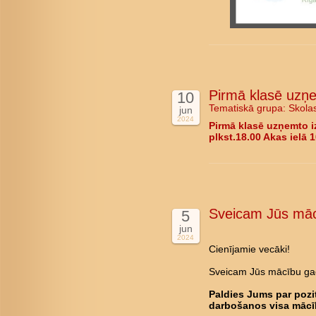
Pirmā klasē uzņe
10
Tematiskā grupa:
Skola
jun
2024
Pirmā klasē uzņemto i
plkst.18.00 Akas ielā 1
Sveicam Jūs māc
5
jun
2024
Cienījamie vecāki!
Sveicam Jūs mācību ga
Paldies Jums par pozi
darbošanos visa mācī