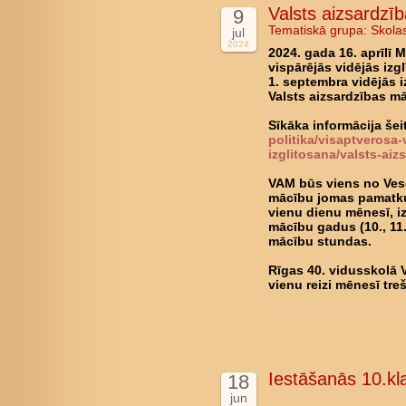
Valsts aizsardzī
9
Tematiskā grupa:
Skola
jul
2024
2024. gada 16. aprīlī
vispārējās vidējās izg
1. septembra vidējās i
Valsts aizsardzības m
Sīkāka informācija šei
politika/visaptverosa-
izglitosana/valsts-ai
VAM būs viens no Vesel
mācību jomas pamatku
vienu dienu mēnesī, i
mācību gadus (10., 11
mācību stundas.
Rīgas 40. vidusskolā 
vienu reizi mēnesī tre
Iestāšanās 10.kl
18
jun