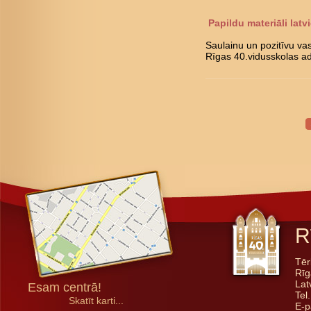
Papildu materiāli latv
Saulainu un pozitīvu vas
Rīgas 40.vidusskolas ad
R
Tēr
Rīg
Lat
Esam centrā!
Tel
Skatīt karti...
E-p