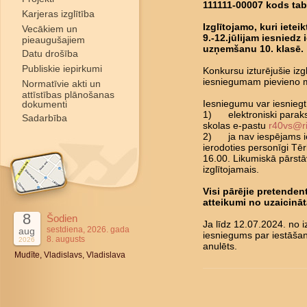
111111-00007 kods ta
Karjeras izglītība
Izglītojamo, kuri ietei
Vecākiem un
9.-12.jūlijam iesniedz
pieaugušajiem
uzņemšanu 10. klasē.
Datu drošība
Publiskie iepirkumi
Konkursu izturējušie izg
iesniegumam pievieno me
Normatīvie akti un
attīstības plānošanas
dokumenti
Iesniegumu var iesniegt
1) elektroniski parakst
Sadarbība
skolas e-pastu
r40vs@ri
2) ja nav iespējams ie
ierodoties personīgi Tēr
16.00. Likumiskā pārstā
izglītojamais.
Visi pārējie pretendent
atteikumi no uzaicināt
8
Šodien
Ja līdz 12.07.2024. no i
sestdiena, 2026. gada
aug
iesniegums par iestāšan
8. augusts
2026
anulēts.
Mudīte, Vladislavs, Vladislava