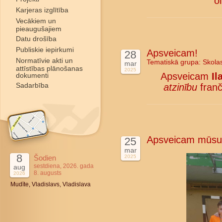
o
Karjeras izglītība
Vecākiem un
pieaugušajiem
Datu drošība
Publiskie iepirkumi
Apsveicam!
28
Normatīvie akti un
Tematiskā grupa:
Skola
mar
attīstības plānošanas
2025
Apsveicam
Il
dokumenti
Sadarbība
atzinību
franč
Apsveicam mūsu 
25
mar
8
Šodien
2025
sestdiena, 2026. gada
aug
8. augusts
2026
Mudīte, Vladislavs, Vladislava