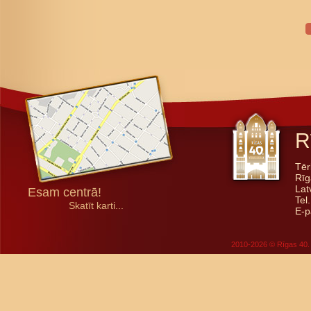
R
Tēr
Rīg
Lat
Esam centrā!
Tel
Skatīt karti...
E-p
2010-2026 © Rīgas 40. 