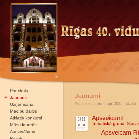
Par skolu
Jaunumi
Jaunumi
Publicētie pirms 4. apr. 2025. (
atcelt
)
Uzņemšana
Mācību darbs
Apsveicam!
30
Atklātie konkursi
Tematiskā grupa:
Skola
mar
Mūsu laureāti
2025
Audzināšana
Apsveicam Rī
Projekti