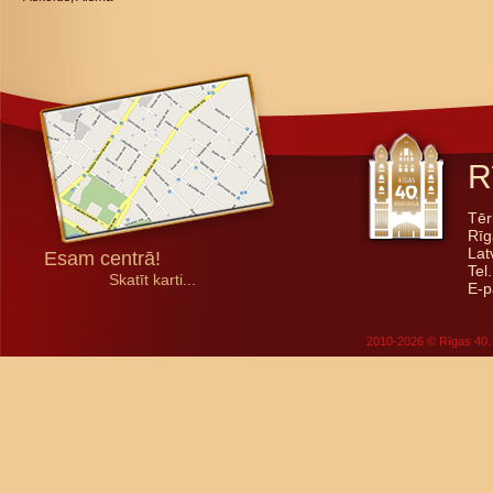
R
Tēr
Rīg
Lat
Esam centrā!
Tel
Skatīt karti...
E-p
2010-2026 © Rīgas 40. 