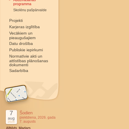
Audzināšanas
programma
Skolēnu pašpārvalde
Projekti
Karjeras izglītība
Vecākiem un
pieaugušajiem
Datu drošība
Publiskie iepirkumi
Normatīvie akti un
attīstības plānošanas
dokumenti
Sadarbība
7
Šodien
piektdiena, 2026. gada
aug
7. augusts
2026
Alfrēds, Madars