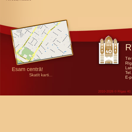
R
Tēr
Rīg
Lat
Esam centrā!
Tel
Skatīt karti...
E-p
2010-2026 © Rīgas 40. 