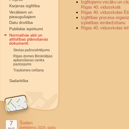
Izglītojamo vecāku un ci
Karjeras izglītība
Rīgas 40. vidusskolā
Vecākiem un
Rīgas 40. vidusskolas Ēt
pieaugušajiem
Izglītības procesa organi
Datu drošība
izplatības ierobežošanu
Rīgas 40. vidusskolas te
Publiskie iepirkumi
Normatīvie akti un
attīstības plānošanas
dokumenti
Skolas pašnovērtējums
Rīgas domes Birokrātijas
apkarošanas centra
paziņojums
Trauksmes celšana
Sadarbība
7
Šodien
piektdiena, 2026. gada
aug