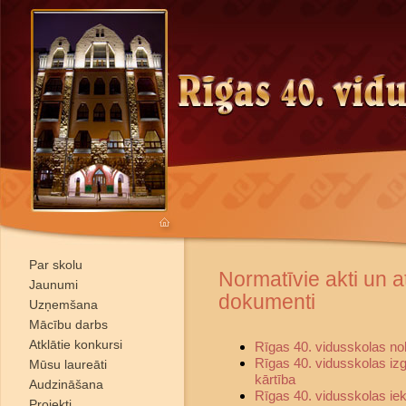
Par skolu
Normatīvie akti un a
Jaunumi
dokumenti
Uzņemšana
Mācību darbs
Atklātie konkursi
Rīgas 40. vidusskolas no
Rīgas 40. vidusskolas i
Mūsu laureāti
kārtība
Audzināšana
Rīgas 40. vidusskolas iek
Projekti