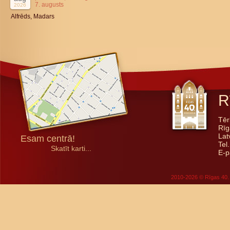
7. augusts
2026
Alfrēds, Madars
R
Tēr
Rīg
Lat
Esam centrā!
Tel
Skatīt karti...
E-p
2010-2026 © Rīgas 40. 